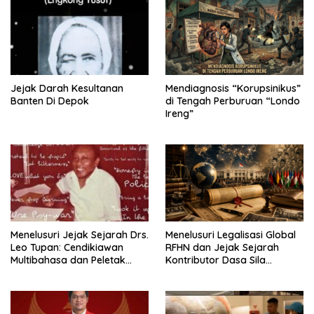
Jejak Darah Kesultanan
Mendiagnosis “Korupsinikus”
Banten Di Depok
di Tengah Perburuan “Londo
Menelusuri Jejak Sejarah Drs.
Menelusuri Legalisasi Global
Leo Tupan: Cendikiawan
RFHN dan Jejak Sejarah
Multibahasa dan Peletak
Kontributor Dasa Sila
Fondasi Pendidikan Bahasa
Bandung
Asing Di Bandung