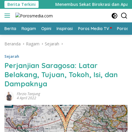
Langsung
Berita Terkini
Menembus Sekat Birokrasi dan Apatisme: Gerakan Keman
ke
konten
Berita
Ragam
Opini
Inspirasi
Poros Media TV
Poros 
Beranda
Ragam
Sejarah
Sejarah
Perjanjian Saragosa: Latar
Belakang, Tujuan, Tokoh, Isi, dan
Dampaknya
Fbrzio Tanjung
4 April 2022