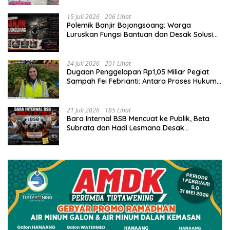
15 Juli 2026
206 Lihat
Polemik Banjir Bojongsoang: Warga
Luruskan Fungsi Bantuan dan Desak Solusi
Jangka Panjang
24 Juli 2026
201 Lihat
Dugaan Penggelapan Rp1,05 Miliar Pegiat
Sampah Fei Febrianti: Antara Proses Hukum,
Upaya Damai, dan Sorotan Publik
21 Juli 2026
185 Lihat
Bara Internal BSB Mencuat ke Publik, Beta
Subrata dan Hadi Lesmana Desak
Penyelesaian Elegan