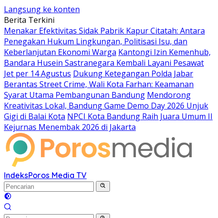
Langsung ke konten
Berita Terkini
Menakar Efektivitas Sidak Pabrik Kapur Citatah: Antara
Penegakan Hukum Lingkungan, Politisasi Isu, dan
Keberlanjutan Ekonomi Warga
Kantongi Izin Kemenhub,
Bandara Husein Sastranegara Kembali Layani Pesawat
Jet per 14 Agustus
Dukung Ketegangan Polda Jabar
Berantas Street Crime, Wali Kota Farhan: Keamanan
Syarat Utama Pembangunan Bandung
Mendorong
Kreativitas Lokal, Bandung Game Demo Day 2026 Unjuk
Gigi di Balai Kota
NPCI Kota Bandung Raih Juara Umum II
Kejurnas Menembak 2026 di Jakarta
Indeks
Poros Media TV