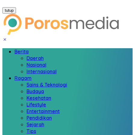
tutup
Berita
Daerah
Nasional
Internasional
Ragam
Sains & Teknologi
Budaya
Kesehatan
Lifestyle
Entertainment
Pendidikan
Sejarah
Tips