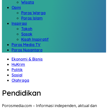
Wisata
Opini
Poros Warga
Poros Islam
Inspirasi
Tokoh
Sosok
Kisah Inspiratif
Poros Media TV
Poros Nusantara
Ekonomi & Bisnis
HuKrim
Politik
Sosial
Olahraga
Pendidikan
Porosmedia.com – Informasi independen, aktual dan