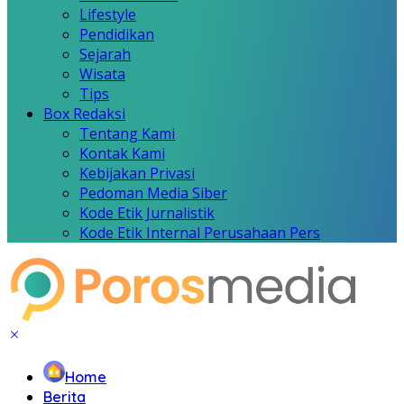
Lifestyle
Pendidikan
Sejarah
Wisata
Tips
Box Redaksi
Tentang Kami
Kontak Kami
Kebijakan Privasi
Pedoman Media Siber
Kode Etik Jurnalistik
Kode Etik Internal Perusahaan Pers
Home
Berita