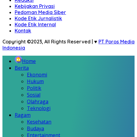
Redaksi
Kebijakan Privasi
Pedoman Media Siber
Kode Etik Jurnalistik
Kode Etik Internal
Kontak
Copyright ©2023, All Rights Reserved | ♥
PT Poros Media
Indonesia
Home
Berita
Ekonomi
Hukum
Politik
Sosial
Olahraga
Teknologi
Ragam
Kesehatan
Budaya
Entertainment