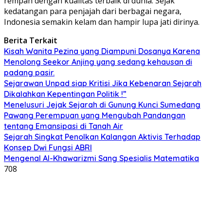
rempah dengan kualitas terbaik di dunia. Sejak
kedatangan para penjajah dari berbagai negara,
Indonesia semakin kelam dan hampir lupa jati dirinya.
Berita Terkait
Kisah Wanita Pezina yang Diampuni Dosanya Karena
Menolong Seekor Anjing yang sedang kehausan di
padang pasir.
Sejarawan Unpad siap Kritisi Jika Kebenaran Sejarah
Dikalahkan Kepentingan Politik !”
Menelusuri Jejak Sejarah di Gunung Kunci Sumedang
Pawang Perempuan yang Mengubah Pandangan
tentang Emansipasi di Tanah Air
Sejarah Singkat Penolkan Kalangan Aktivis Terhadap
Konsep Dwi Fungsi ABRI
Mengenal Al-Khawarizmi Sang Spesialis Matematika
708