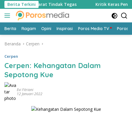
Langsung
 Bandung Barat Tindak Tegas
Berita Terkini
Kritik Keras Penebangan P
ke
konten
Berita
Ragam
Opini
Inspirasi
Poros Media TV
Poros 
Beranda
Cerpen
Cerpen
Cerpen: Kehangatan Dalam
Sepotong Kue
Evi Fitriani
12 Januari 2022