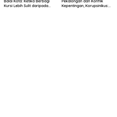
Balai Kota: Ketika Berbagi
Pekalongan dan Konflik
Kursi Lebih Sulit daripada
Kepentingan, Korupsinikus:
Berbagi Panggung
panggoeng hiboeran cik cik
bum bum