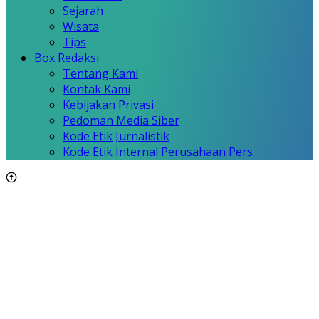
Sejarah
Wisata
Tips
Box Redaksi
Tentang Kami
Kontak Kami
Kebijakan Privasi
Pedoman Media Siber
Kode Etik Jurnalistik
Kode Etik Internal Perusahaan Pers