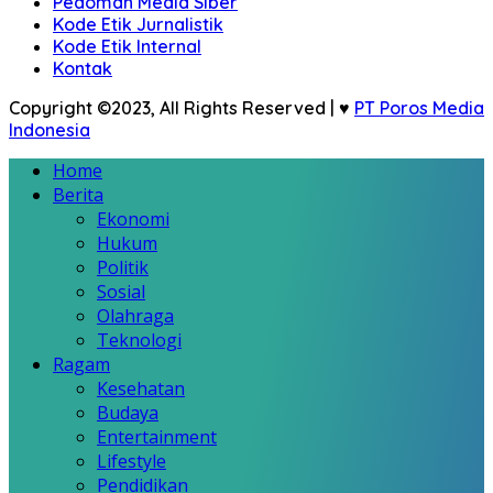
Pedoman Media Siber
Kode Etik Jurnalistik
Kode Etik Internal
Kontak
Copyright ©2023, All Rights Reserved | ♥
PT Poros Media
Indonesia
Home
Berita
Ekonomi
Hukum
Politik
Sosial
Olahraga
Teknologi
Ragam
Kesehatan
Budaya
Entertainment
Lifestyle
Pendidikan