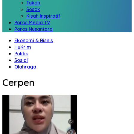
Tokoh
Sosok
Kisah Inspiratif
Poros Media TV
Poros Nusantara
Ekonomi & Bisnis
HuKrim
Politik
Sosial
Olahraga
Cerpen