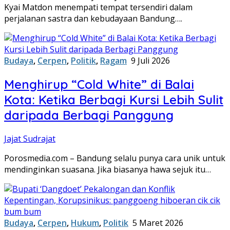
Kyai Matdon menempati tempat tersendiri dalam
perjalanan sastra dan kebudayaan Bandung….
Budaya
,
Cerpen
,
Politik
,
Ragam
9 Juli 2026
Menghirup “Cold White” di Balai
Kota: Ketika Berbagi Kursi Lebih Sulit
daripada Berbagi Panggung
Jajat Sudrajat
Porosmedia.com – Bandung selalu punya cara unik untuk
mendinginkan suasana. Jika biasanya hawa sejuk itu…
Budaya
,
Cerpen
,
Hukum
,
Politik
5 Maret 2026