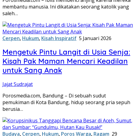
membantu manusia. Ini dikatakan seorang katolik yang
saleh…
Cerpen
,
Hukum
,
Kisah Inspiratif
5 Januari 2026
Mengetuk Pintu Langit di Usia Senja:
Kisah Pak Maman Mencari Keadilan
untuk Sang Anak
Jajat Sudrajat
Porosmedia.com, Bandung – Di sebuah sudut
pemukiman di Kota Bandung, hidup seorang pria sepuh
berusia…
Budaya
,
Cerpen
,
Hukum
,
Poros Warga
,
Ragam
29