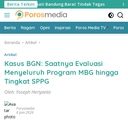
Langsung
 Minta Bupati Bandung Barat Tindak Tegas
Berita Terkini
Kritik Keras
ke
konten
Berita
Ragam
Opini
Inspirasi
Poros Media TV
Poros 
Beranda
Artikel
Artikel
Kasus BGN: Saatnya Evaluasi
Menyeluruh Program MBG hingga
Tingkat SPPG
Oleh: Yoseph Heriyanto
Porosmedia
8 Juni 2026