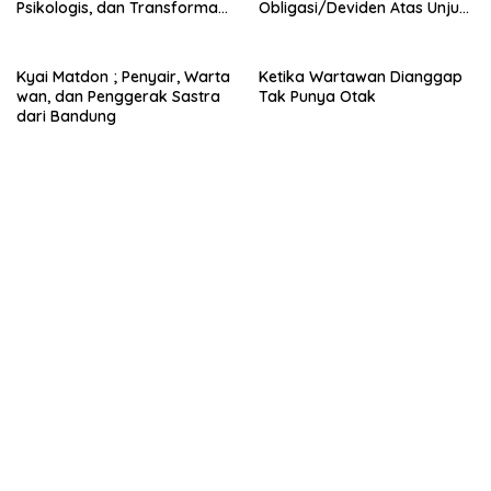
Psikologis, dan Transformasi
Obligasi/Deviden Atas Unjuk
Peran Pria di Usia 50 Tahun
Warisan Kerajaan
Nuswantara
Kyai Matdon ; Penyair, Warta
Ketika Wartawan Dianggap
wan, dan Penggerak Sastra
Tak Punya Otak
dari Bandung