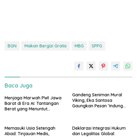
BGN
Makan Bergizi Gratis
MBG
SPPG
Baca Juga
Gandeng Seniman Mural
Menjaga Marwah PWI Jawa
Viking, Eka Santosa
Barat di Era AI: Tantangan
Gaungkan Pesan ‘Indung
Berat yang Menuntut
Langit, Bapa Bumi’ di
Solidaritas Lintas Generasi
Arcamanik
Memasuki Usia Setengah
Deklarasi Integrasi Hukum
Abad: Tinjauan Medis,
dan Legalitas Global: