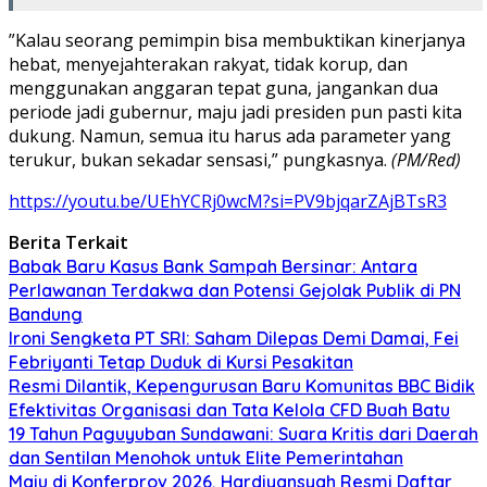
​”Kalau seorang pemimpin bisa membuktikan kinerjanya
hebat, menyejahterakan rakyat, tidak korup, dan
menggunakan anggaran tepat guna, jangankan dua
periode jadi gubernur, maju jadi presiden pun pasti kita
dukung. Namun, semua itu harus ada parameter yang
terukur, bukan sekadar sensasi,” pungkasnya.
(PM/Red)
https://youtu.be/UEhYCRj0wcM?si=PV9bjqarZAjBTsR3​
Berita Terkait
​Babak Baru Kasus Bank Sampah Bersinar: Antara
Perlawanan Terdakwa dan Potensi Gejolak Publik di PN
Bandung
Ironi Sengketa PT SRI: Saham Dilepas Demi Damai, Fei
Febriyanti Tetap Duduk di Kursi Pesakitan
Resmi Dilantik, Kepengurusan Baru Komunitas BBC Bidik
Efektivitas Organisasi dan Tata Kelola CFD Buah Batu
19 Tahun Paguyuban Sundawani: Suara Kritis dari Daerah
dan Sentilan Menohok untuk Elite Pemerintahan
Maju di Konferprov 2026, Hardiyansyah Resmi Daftar