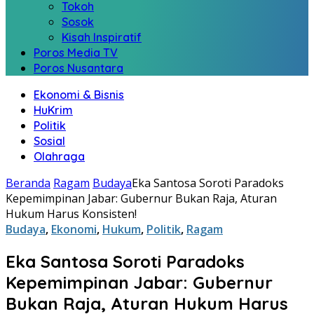
Tokoh
Sosok
Kisah Inspiratif
Poros Media TV
Poros Nusantara
Ekonomi & Bisnis
HuKrim
Politik
Sosial
Olahraga
Beranda
Ragam
Budaya
​Eka Santosa Soroti Paradoks
Kepemimpinan Jabar: Gubernur Bukan Raja, Aturan
Hukum Harus Konsisten!
Budaya
,
Ekonomi
,
Hukum
,
Politik
,
Ragam
​Eka Santosa Soroti Paradoks
Kepemimpinan Jabar: Gubernur
Bukan Raja, Aturan Hukum Harus