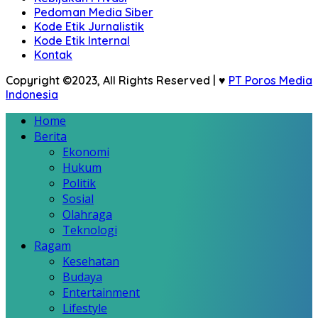
Pedoman Media Siber
Kode Etik Jurnalistik
Kode Etik Internal
Kontak
Copyright ©2023, All Rights Reserved | ♥
PT Poros Media
Indonesia
Home
Berita
Ekonomi
Hukum
Politik
Sosial
Olahraga
Teknologi
Ragam
Kesehatan
Budaya
Entertainment
Lifestyle