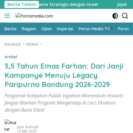
Langsung
Kerjasama Strategis dengan Israel
Berita Terkini
Jejak Yusuf Ronodi
ke
konten
Berita
Ragam
Opini
Inspirasi
Poros Media TV
Poros 
Beranda
Artikel
Artikel
3,5 Tahun Emas Farhan: Dari Janji
Kampanye Menuju Legacy
Paripurna Bandung 2026-2029
Pengamat Kebijakan Publik Ingatkan Momentum Historis:
Jangan Biarkan Program Mengendap di Laci, Eksekusi
dengan Basis Data!
Jajat Sudrajat
14 Mei 2026