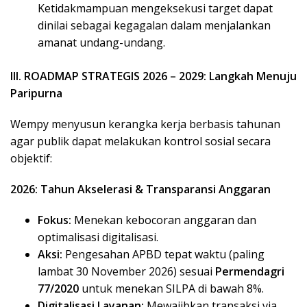
Ketidakmampuan mengeksekusi target dapat
dinilai sebagai kegagalan dalam menjalankan
amanat undang-undang.
III. ROADMAP STRATEGIS 2026 – 2029: Langkah Menuju
Paripurna
​Wempy menyusun kerangka kerja berbasis tahunan
agar publik dapat melakukan kontrol sosial secara
objektif:
2026: Tahun Akselerasi & Transparansi Anggaran
Fokus:
Menekan kebocoran anggaran dan
optimalisasi digitalisasi.
Aksi:
Pengesahan APBD tepat waktu (paling
lambat 30 November 2026) sesuai
Permendagri
77/2020
untuk menekan SILPA di bawah 8%.
Digitalisasi Layanan:
Mewajibkan transaksi via