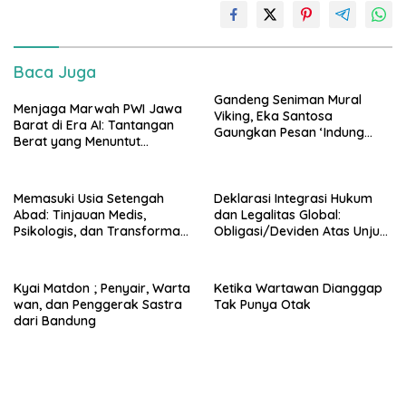
Baca Juga
Gandeng Seniman Mural
Menjaga Marwah PWI Jawa
Viking, Eka Santosa
Barat di Era AI: Tantangan
Gaungkan Pesan ‘Indung
Berat yang Menuntut
Langit, Bapa Bumi’ di
Solidaritas Lintas Generasi
Arcamanik
Memasuki Usia Setengah
Deklarasi Integrasi Hukum
Abad: Tinjauan Medis,
dan Legalitas Global:
Psikologis, dan Transformasi
Obligasi/Deviden Atas Unjuk
Peran Pria di Usia 50 Tahun
Warisan Kerajaan
Nuswantara
Kyai Matdon ; Penyair, Warta
Ketika Wartawan Dianggap
wan, dan Penggerak Sastra
Tak Punya Otak
dari Bandung