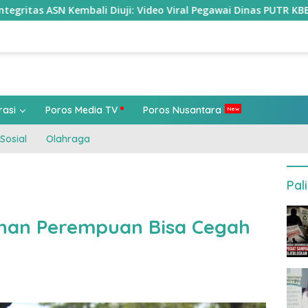
Diuji: Video Viral Pegawai Dinas PUTR KBB Picu Kritik Publik
rasi
Poros Media TV
Poros Nusantara
Sosial
Olahraga
Pal
nan Perempuan Bisa Cegah