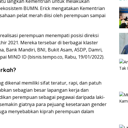
atu langkah Kementrian untuk melakukan
 ekosistem BUMN. Erick mengatakan Kementrian
sahaan pelat merah diisi oleh perempuan sampai
realisasi perempuan menempati posisi direksi
r 2021. Mereka tersebar di berbagai klaster
na, Bank Mandiri, BNI, Bukit Asam, ASDP, Damri,
ai MIND ID (bisnis.tempo.co, Rabu, 19/01/2022).
arkah?
ikenal memiliki sifat teratur, rapi, dan patuh
babkan sebagian besar lapangan kerja dan
dikan perempuan sebagai pegawai daripada laki-
 semakin giatnya para pejuang kesetaraan gender
juga menyebabkan kiprah perempuan dalam