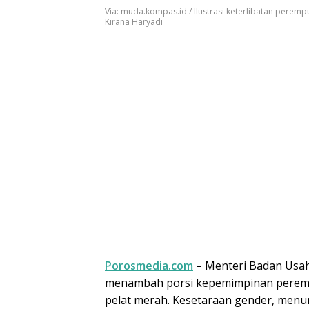
Via: muda.kompas.id / Ilustrasi keterlibatan perem
Kirana Haryadi
Porosmedia.com
–
Menteri Badan Usah
menambah porsi kepemimpinan perempu
pelat merah. Kesetaraan gender, menur