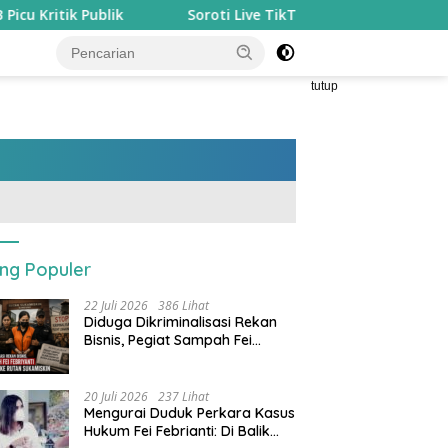
Soroti Live TikTok Pegawai P3K Soal ‘Persentase Proyek’,
tutup
ing Populer
22 Juli 2026
386 Lihat
Diduga Dikriminalisasi Rekan
Bisnis, Pegiat Sampah Fei
Febriyanti Dijebloskan ke Rutan
Sukamiskin
20 Juli 2026
237 Lihat
​Mengurai Duduk Perkara Kasus
Hukum Fei Febrianti: Di Balik