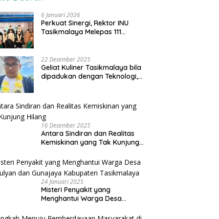
6 Januari 2026
Perkuat Sinergi, Rektor INU
Tasikmalaya Melepas 111
Mahasiswa KKN ke Cineam
22 Desember 2025
Geliat Kuliner Tasikmalaya bila
dipadukan dengan Teknologi,
Tiar Karbala Serukan UMKM
Manfaatkan AI
16 Desember 2025
Antara Sindiran dan Realitas
Kemiskinan yang Tak Kunjung
Hilang
24 Januari 2025
Misteri Penyakit yang
Menghantui Warga Desa
Kamulyan dan Gunajaya
Kabupaten Tasikmalaya