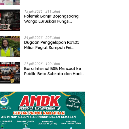
Pusaran Konflik Tata Kelola
Bank Sampah Bersinar
15 Juli 2026
211 Lihat
Polemik Banjir Bojongsoang:
Warga Luruskan Fungsi
Bantuan dan Desak Solusi
Jangka Panjang
24 Juli 2026
207 Lihat
Dugaan Penggelapan Rp1,05
Miliar Pegiat Sampah Fei
Febrianti: Antara Proses
Hukum, Upaya Damai, dan
Sorotan Publik
21 Juli 2026
190 Lihat
Bara Internal BSB Mencuat ke
Publik, Beta Subrata dan Hadi
Lesmana Desak Penyelesaian
Elegan