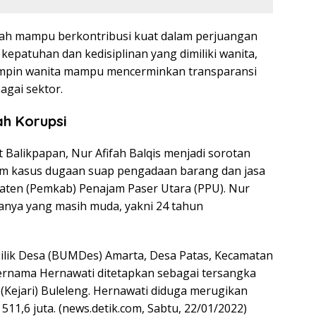
olah mampu berkontribusi kuat dalam perjuangan
kepatuhan dan kedisiplinan yang dimiliki wanita,
pin wanita mampu mencerminkan transparansi
bagai sektor.
h Korupsi
alikpapan, Nur Afifah Balqis menjadi sorotan
lam kasus dugaan suap pengadaan barang dan jasa
paten (Pemkab) Penajam Paser Utara (PPU). Nur
ianya yang masih muda, yakni 24 tahun
ilik Desa (BUMDes) Amarta, Desa Patas, Kecamatan
bernama Hernawati ditetapkan sebagai tersangka
(Kejari) Buleleng. Hernawati diduga merugikan
1,6 juta. (news.detik.com, Sabtu, 22/01/2022)