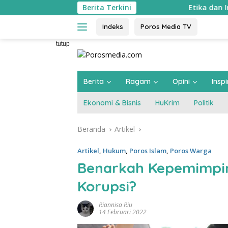
Langsung
Berita Terkini
Etika dan Integritas ASN Kembali 
ke
konten
Indeks
Poros Media TV
tutup
Berita
Ragam
Opini
Inspi
Ekonomi & Bisnis
HuKrim
Politik
Beranda
Artikel
Artikel
,
Hukum
,
Poros Islam
,
Poros Warga
Benarkah Kepemimpi
Korupsi?
Riannisa Riu
14 Februari 2022