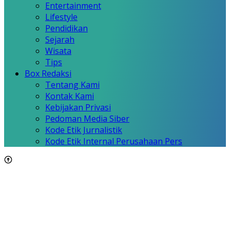
Entertainment
Lifestyle
Pendidikan
Sejarah
Wisata
Tips
Box Redaksi
Tentang Kami
Kontak Kami
Kebijakan Privasi
Pedoman Media Siber
Kode Etik Jurnalistik
Kode Etik Internal Perusahaan Pers