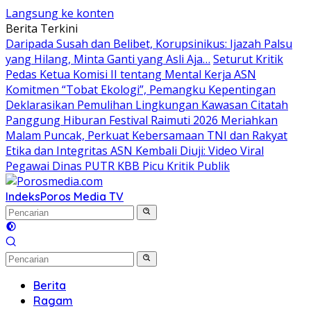
Langsung ke konten
Berita Terkini
Daripada Susah dan Belibet, Korupsinikus: Ijazah Palsu
yang Hilang, Minta Ganti yang Asli Aja…
Seturut Kritik
Pedas Ketua Komisi II tentang Mental Kerja ASN
Komitmen “Tobat Ekologi”, Pemangku Kepentingan
Deklarasikan Pemulihan Lingkungan Kawasan Citatah
Panggung Hiburan Festival Raimuti 2026 Meriahkan
Malam Puncak, Perkuat Kebersamaan TNI dan Rakyat
Etika dan Integritas ASN Kembali Diuji: Video Viral
Pegawai Dinas PUTR KBB Picu Kritik Publik
Indeks
Poros Media TV
Berita
Ragam