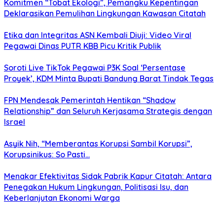
Komitmen “Tobat Ekologi”, Pemangku Kepentingan
Deklarasikan Pemulihan Lingkungan Kawasan Citatah
Etika dan Integritas ASN Kembali Diuji: Video Viral
Pegawai Dinas PUTR KBB Picu Kritik Publik
Soroti Live TikTok Pegawai P3K Soal ‘Persentase
Proyek’, KDM Minta Bupati Bandung Barat Tindak Tegas
FPN Mendesak Pemerintah Hentikan “Shadow
Relationship” dan Seluruh Kerjasama Strategis dengan
Israel
Asyik Nih, “Memberantas Korupsi Sambil Korupsi”,
Korupsinikus: So Pasti…
Menakar Efektivitas Sidak Pabrik Kapur Citatah: Antara
Penegakan Hukum Lingkungan, Politisasi Isu, dan
Keberlanjutan Ekonomi Warga