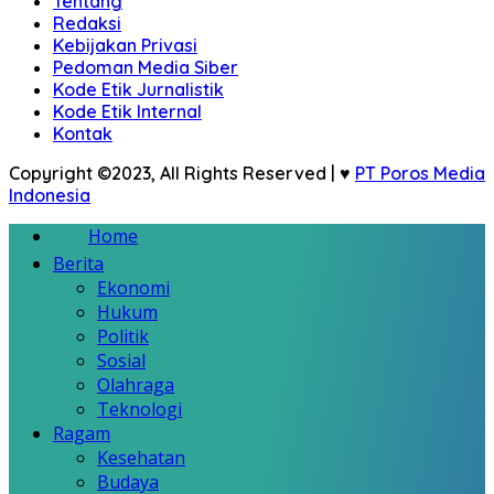
Tentang
Redaksi
Kebijakan Privasi
Pedoman Media Siber
Kode Etik Jurnalistik
Kode Etik Internal
Kontak
Copyright ©2023, All Rights Reserved | ♥
PT Poros Media
Indonesia
Home
Berita
Ekonomi
Hukum
Politik
Sosial
Olahraga
Teknologi
Ragam
Kesehatan
Budaya