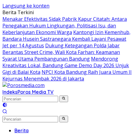
Langsung ke konten
Berita Terkini
Menakar Efektivitas Sidak Pabrik Kapur Citatah: Antara
Penegakan Hukum Lingkungan, Politisasi Isu, dan
Keberlanjutan Ekonomi Warga
Kantongi Izin Kemenhub,
Bandara Husein Sastranegara Kembali Layani Pesawat
Jet per 14 Agustus
Dukung Ketegangan Polda Jabar
Berantas Street Crime, Wali Kota Farhan: Keamanan
Syarat Utama Pembangunan Bandung
Mendorong
Kreativitas Lokal, Bandung Game Demo Day 2026 Unjuk
Gigi di Balai Kota
NPCI Kota Bandung Raih Juara Umum II
Kejurnas Menembak 2026 di Jakarta
Indeks
Poros Media TV
Berita