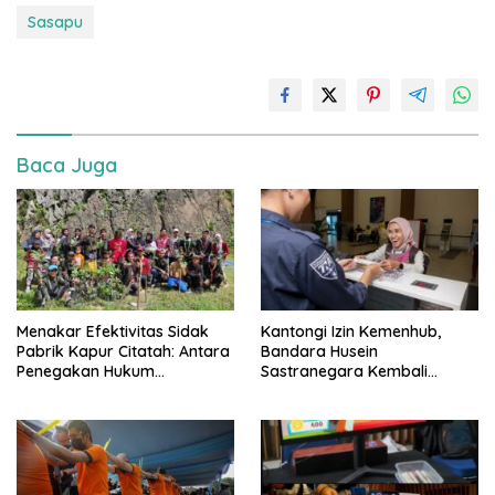
Sasapu
Baca Juga
Menakar Efektivitas Sidak
Kantongi Izin Kemenhub,
Pabrik Kapur Citatah: Antara
Bandara Husein
Penegakan Hukum
Sastranegara Kembali
Lingkungan, Politisasi Isu, dan
Layani Pesawat Jet per 14
Keberlanjutan Ekonomi
Agustus
Warga