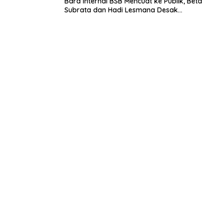
Bara Internal BSB Mencuat ke Publik, Beta
Subrata dan Hadi Lesmana Desak
Penyelesaian Elegan