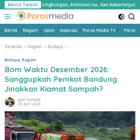
Langsung
n Hukum Lingkungan, Politisasi Isu, dan Keberlanjutan Ekonom
Berita Terkini
ke
konten
Berita
Ragam
Opini
Inspirasi
Poros Media TV
Poros 
Beranda
Ragam
Budaya
Budaya
,
Ragam
Bom Waktu Desember 2026:
Sanggupkah Pemkot Bandung
Jinakkan Kiamat Sampah?
Jajat Sudrajat
26 April 2026