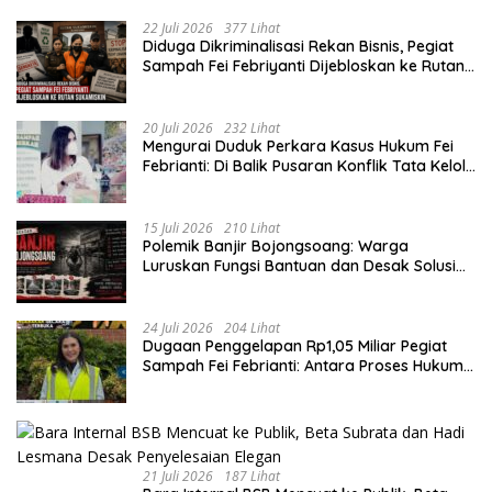
22 Juli 2026
377 Lihat
Diduga Dikriminalisasi Rekan Bisnis, Pegiat
Sampah Fei Febriyanti Dijebloskan ke Rutan
Sukamiskin
20 Juli 2026
232 Lihat
​Mengurai Duduk Perkara Kasus Hukum Fei
Febrianti: Di Balik Pusaran Konflik Tata Kelola
Bank Sampah Bersinar
15 Juli 2026
210 Lihat
Polemik Banjir Bojongsoang: Warga
Luruskan Fungsi Bantuan dan Desak Solusi
Jangka Panjang
24 Juli 2026
204 Lihat
Dugaan Penggelapan Rp1,05 Miliar Pegiat
Sampah Fei Febrianti: Antara Proses Hukum,
Upaya Damai, dan Sorotan Publik
21 Juli 2026
187 Lihat