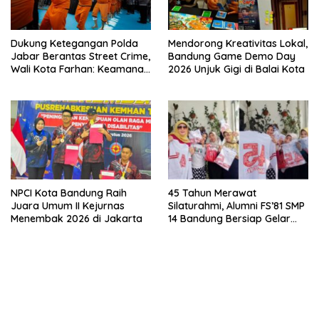
Dukung Ketegangan Polda
Mendorong Kreativitas Lokal,
Jabar Berantas Street Crime,
Bandung Game Demo Day
Wali Kota Farhan: Keamanan
2026 Unjuk Gigi di Balai Kota
Syarat Utama Pembangunan
Bandung
NPCI Kota Bandung Raih
45 Tahun Merawat
Juara Umum II Kejurnas
Silaturahmi, Alumni FS’81 SMP
Menembak 2026 di Jakarta
14 Bandung Bersiap Gelar
Silaturahmi dan Tepang Sono
Penuh Kejutan