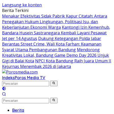
Langsung ke konten
Berita Terkini
Menakar Efektivitas Sidak Pabrik Kapur Citatah: Antara
Penegakan Hukum Lingkungan, Politisasi Isu, dan
Keberlanjutan Ekonomi Warga
Kantongi Izin Kemenhub,
Bandara Husein Sastranegara Kembali Layani Pesawat
Jet per 14 Agustus
Dukung Ketegangan Polda Jabar
Berantas Street Crime, Wali Kota Farhan: Keamanan
Syarat Utama Pembangunan Bandung
Mendorong
Kreativitas Lokal, Bandung Game Demo Day 2026 Unjuk
Gigi di Balai Kota
NPCI Kota Bandung Raih Juara Umum II
Kejurnas Menembak 2026 di Jakarta
Indeks
Poros Media TV
Berita