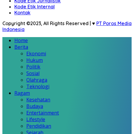
Kode Etik Jurnalistik
Kode Etik Internal
Kontak
Copyright ©2023, All Rights Reserved | ♥
PT Poros Media
Indonesia
Home
Berita
Ekonomi
Hukum
Politik
Sosial
Olahraga
Teknologi
Ragam
Kesehatan
Budaya
Entertainment
Lifestyle
Pendidikan
Sejarah