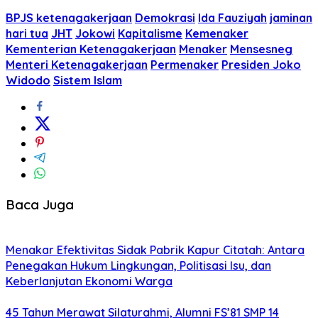
BPJS ketenagakerjaan
Demokrasi
Ida Fauziyah
jaminan
hari tua
JHT
Jokowi
Kapitalisme
Kemenaker
Kementerian Ketenagakerjaan
Menaker
Mensesneg
Menteri Ketenagakerjaan
Permenaker
Presiden Joko
Widodo
Sistem Islam
Baca Juga
Menakar Efektivitas Sidak Pabrik Kapur Citatah: Antara
Penegakan Hukum Lingkungan, Politisasi Isu, dan
Keberlanjutan Ekonomi Warga
45 Tahun Merawat Silaturahmi, Alumni FS’81 SMP 14