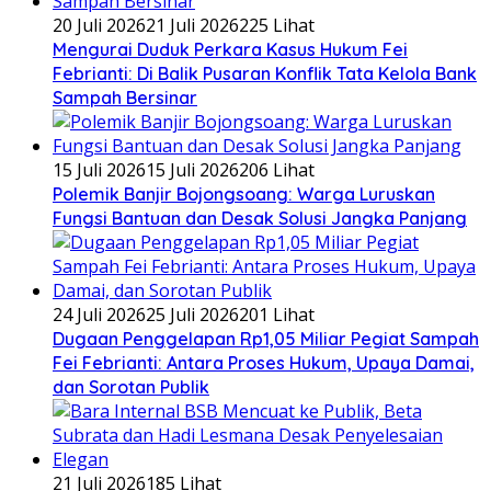
20 Juli 2026
21 Juli 2026
225 Lihat
​Mengurai Duduk Perkara Kasus Hukum Fei
Febrianti: Di Balik Pusaran Konflik Tata Kelola Bank
Sampah Bersinar
15 Juli 2026
15 Juli 2026
206 Lihat
Polemik Banjir Bojongsoang: Warga Luruskan
Fungsi Bantuan dan Desak Solusi Jangka Panjang
24 Juli 2026
25 Juli 2026
201 Lihat
Dugaan Penggelapan Rp1,05 Miliar Pegiat Sampah
Fei Febrianti: Antara Proses Hukum, Upaya Damai,
dan Sorotan Publik
21 Juli 2026
185 Lihat