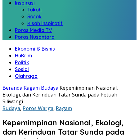
Inspirasi
Tokoh
Sosok
Kisah Inspiratif
Poros Media TV
Poros Nusantara
Ekonomi & Bisnis
HuKrim
Politik
Sosial
Olahraga
Beranda
Ragam
Budaya
Kepemimpinan Nasional,
Ekologi, dan Kerinduan Tatar Sunda pada Petuah
Siliwangi
Budaya
,
Poros Warga
,
Ragam
Kepemimpinan Nasional, Ekologi,
dan Kerinduan Tatar Sunda pada