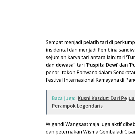
Sempat menjadi pelatih tari di perkum
insidental dan menjadi Pembina sandiw
sejumlah karya tari antara lain: tari
‘Tu
dan dewasa’
, tari
‘Puspita Dewi’
dan
‘P
penari tokoh Rahwana dalam Sendratar
Festival Internasional Ramayana di Pan
Baca juga:
Kusni Kasdut: Dari Pej
Perampok Legendaris
Wigandi Wangsaatmaja juga aktif dibeb
dan peternakan Wisma Gembaladi Cisaru