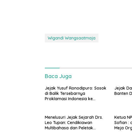
Wigandi Wangsaatmaja
Baca Juga
Jejak Yusuf Ronodipuro: Sosok
Jejak Da
di Balik Tersebarnya
Banten D
Proklamasi Indonesia ke
Mancanegara
Menelusuri Jejak Sejarah Drs.
Ketua NP
Leo Tupan: Cendikiawan
Sofian : 
Multibahasa dan Peletak
Meja Org