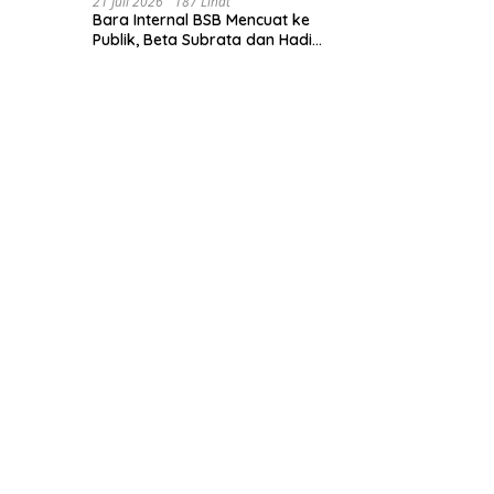
21 Juli 2026
187 Lihat
Bara Internal BSB Mencuat ke
Publik, Beta Subrata dan Hadi
Lesmana Desak Penyelesaian
Elegan