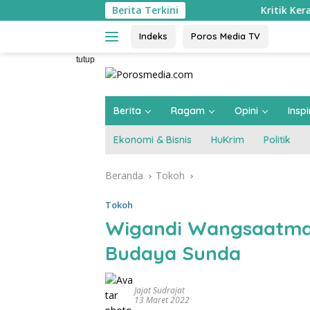
Langsung
Berita Terkini
Kritik Keras Penebanga
ke
konten
Indeks
Poros Media TV
tutup
Berita
Ragam
Opini
Inspi
Ekonomi & Bisnis
HuKrim
Politik
Beranda
Tokoh
Tokoh
Wigandi Wangsaatmaj
Budaya Sunda
Jajat Sudrajat
13 Maret 2022