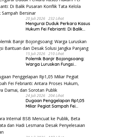
20 Juli 2026
232 Lihat
​Mengurai Duduk Perkara Kasus
Hukum Fei Febrianti: Di Balik
Pusaran Konflik Tata Kelola
Bank Sampah Bersinar
15 Juli 2026
210 Lihat
Polemik Banjir Bojongsoang:
Warga Luruskan Fungsi
Bantuan dan Desak Solusi
Jangka Panjang
24 Juli 2026
204 Lihat
Dugaan Penggelapan Rp1,05
Miliar Pegiat Sampah Fei
Febrianti: Antara Proses
Hukum, Upaya Damai, dan
Sorotan Publik