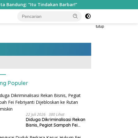
Itu Tindakan Barbar!”
FPN Mendesak Pemerintah Hentik
tutup
ing Populer
22 Juli 2026
380 Lihat
Diduga Dikriminalisasi Rekan
Bisnis, Pegiat Sampah Fei
Febriyanti Dijebloskan ke Rutan
Sukamiskin