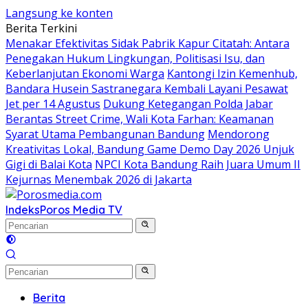
Langsung ke konten
Berita Terkini
Menakar Efektivitas Sidak Pabrik Kapur Citatah: Antara
Penegakan Hukum Lingkungan, Politisasi Isu, dan
Keberlanjutan Ekonomi Warga
Kantongi Izin Kemenhub,
Bandara Husein Sastranegara Kembali Layani Pesawat
Jet per 14 Agustus
Dukung Ketegangan Polda Jabar
Berantas Street Crime, Wali Kota Farhan: Keamanan
Syarat Utama Pembangunan Bandung
Mendorong
Kreativitas Lokal, Bandung Game Demo Day 2026 Unjuk
Gigi di Balai Kota
NPCI Kota Bandung Raih Juara Umum II
Kejurnas Menembak 2026 di Jakarta
Indeks
Poros Media TV
Berita