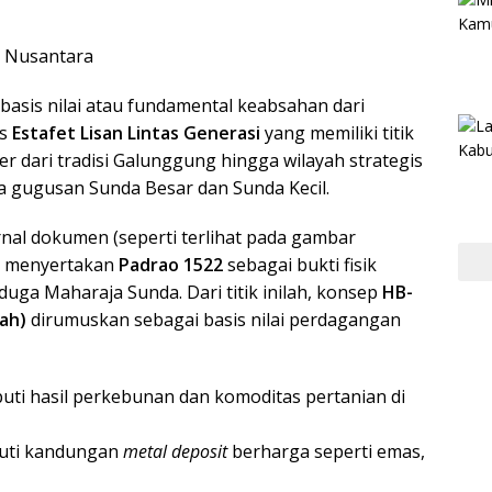
ik Nusantara
asis nilai atau fundamental keabsahan dari
as
Estafet Lisan Lintas Generasi
yang memiliki titik
r dari tradisi Galunggung hingga wilayah strategis
ta gugusan Sunda Besar dan Sunda Kecil.
rnal dokumen (seperti terlihat pada gambar
rut menyertakan
Padrao 1522
sebagai bukti fisik
duga Maharaja Sunda. Dari titik inilah, konsep
HB-
ah)
dirumuskan sebagai basis nilai perdagangan
uti hasil perkebunan dan komoditas pertanian di
uti kandungan
metal deposit
berharga seperti emas,