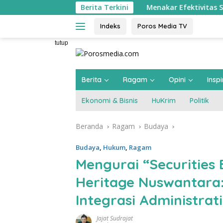
Langsung
Berita Terkini
Menakar Efektivitas Sidak Pabrik Ka
ke
konten
Indeks
Poros Media TV
tutup
Berita
Ragam
Opini
Inspi
Ekonomi & Bisnis
HuKrim
Politik
Beranda
Ragam
Budaya
Budaya
,
Hukum
,
Ragam
Mengurai “Securities 
Heritage Nuswantara:
Integrasi Administrat
Jajat Sudrajat