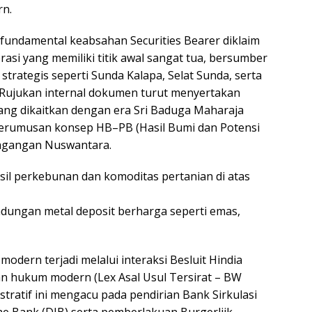
rn.
undamental keabsahan Securities Bearer diklaim
erasi yang memiliki titik awal sangat tua, bersumber
strategis seperti Sunda Kalapa, Selat Sunda, serta
 Rujukan internal dokumen turut menyertakan
yang dikaitkan dengan era Sri Baduga Maharaja
perumusan konsep HB–PB (Hasil Bumi dan Potensi
dagangan Nuswantara.
sil perkebunan dan komoditas pertanian di atas
ndungan metal deposit berharga seperti emas,
odern terjadi melalui interaksi Besluit Hindia
n hukum modern (Lex Asal Usul Tersirat – BW
istratif ini mengacu pada pendirian Bank Sirkulasi
e Bank (DJB) serta pemberlakuan Burgerlijk