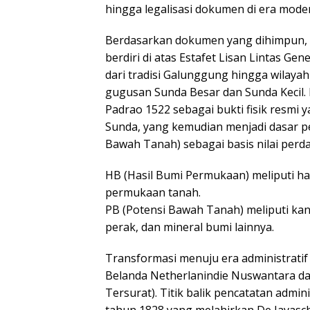
hingga legalisasi dokumen di era mode
Berdasarkan dokumen yang dihimpun, f
berdiri di atas Estafet Lisan Lintas Gen
dari tradisi Galunggung hingga wilayah 
gugusan Sunda Besar dan Sunda Kecil.
Padrao 1522 sebagai bukti fisik resmi 
Sunda, yang kemudian menjadi dasar 
Bawah Tanah) sebagai basis nilai per
HB (Hasil Bumi Permukaan) meliputi ha
permukaan tanah.
PB (Potensi Bawah Tanah) meliputi ka
perak, dan mineral bumi lainnya.
Transformasi menuju era administratif m
Belanda Netherlanindie Nuswantara da
Tersurat). Titik balik pencatatan admin
tahun 1828 yang melahirkan De Javasch