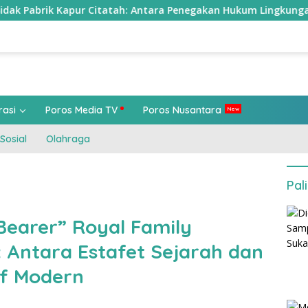
pur Citatah: Antara Penegakan Hukum Lingkungan, Politisasi Is
rasi
Poros Media TV
Poros Nusantara
Sosial
Olahraga
Pal
Bearer” Royal Family
 Antara Estafet Sejarah dan
if Modern