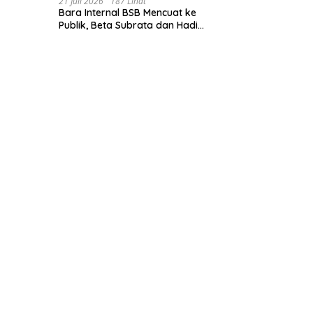
21 Juli 2026
187 Lihat
Bara Internal BSB Mencuat ke
Publik, Beta Subrata dan Hadi
Lesmana Desak Penyelesaian
Elegan