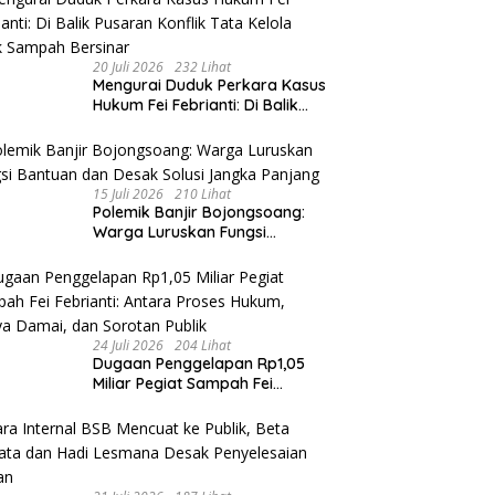
20 Juli 2026
232 Lihat
​Mengurai Duduk Perkara Kasus
Hukum Fei Febrianti: Di Balik
Pusaran Konflik Tata Kelola
Bank Sampah Bersinar
15 Juli 2026
210 Lihat
Polemik Banjir Bojongsoang:
Warga Luruskan Fungsi
Bantuan dan Desak Solusi
Jangka Panjang
24 Juli 2026
204 Lihat
Dugaan Penggelapan Rp1,05
Miliar Pegiat Sampah Fei
Febrianti: Antara Proses
Hukum, Upaya Damai, dan
Sorotan Publik