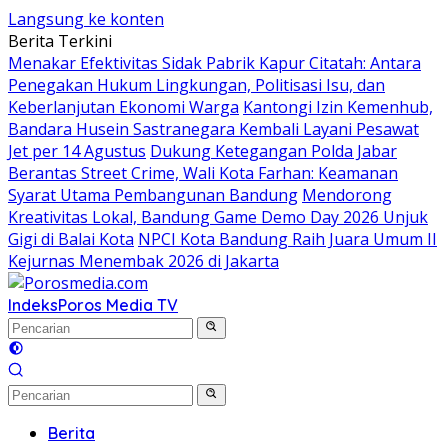
Langsung ke konten
Berita Terkini
Menakar Efektivitas Sidak Pabrik Kapur Citatah: Antara
Penegakan Hukum Lingkungan, Politisasi Isu, dan
Keberlanjutan Ekonomi Warga
Kantongi Izin Kemenhub,
Bandara Husein Sastranegara Kembali Layani Pesawat
Jet per 14 Agustus
Dukung Ketegangan Polda Jabar
Berantas Street Crime, Wali Kota Farhan: Keamanan
Syarat Utama Pembangunan Bandung
Mendorong
Kreativitas Lokal, Bandung Game Demo Day 2026 Unjuk
Gigi di Balai Kota
NPCI Kota Bandung Raih Juara Umum II
Kejurnas Menembak 2026 di Jakarta
Indeks
Poros Media TV
Berita