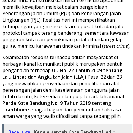
​Sektor Bina Konstruksi dan Bina Teknik Disciptabintar
memiliki kewajiban melekat dalam pengelolaan
Penerangan Jalan Umum (PJU) dan Penerangan Jalan
Lingkungan (PJL). Realitas hari ini memperlihatkan
ketimpangan yang mencolok: area pusat kota dan jalur
protokol tampak terang benderang, sementara kawasan
pinggiran kota dan pemukiman padat dibiarkan gelap
gulita, memicu kerawanan tindakan kriminal (
street crime
).
​Kelambatan respons terhadap aduan masyarakat di
berbagai kanal komunikasi publik merupakan bentuk
pengabaian terhadap
UU No. 22 Tahun 2009 tentang
Lalu Lintas dan Angkutan Jalan (LLAJ)
Pasal 22 dan 23
yang mewajibkan penyediaan dan pemeliharaan alat
penerangan jalan demi keselamatan pengguna jalan.
Lebih dari itu, ketersediaan lampu jalan adalah amanat
Perda Kota Bandung No. 9 Tahun 2019 tentang
Trantibum
sebagai bagian dari pemenuhan hak rasa
aman warga yang wajib difasilitasi tanpa tebang pilih.
Baca juga:
Kepala Kantah Kota Bandung Hadiri