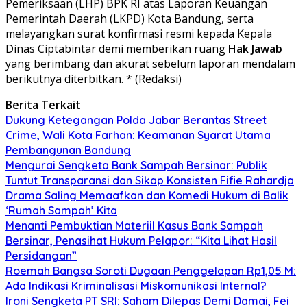
Pemeriksaan (LHP) BPK RI atas Laporan Keuangan
Pemerintah Daerah (LKPD) Kota Bandung, serta
melayangkan surat konfirmasi resmi kepada Kepala
Dinas Ciptabintar demi memberikan ruang
Hak Jawab
yang berimbang dan akurat sebelum laporan mendalam
berikutnya diterbitkan. * (Redaksi)
Berita Terkait
Dukung Ketegangan Polda Jabar Berantas Street
Crime, Wali Kota Farhan: Keamanan Syarat Utama
Pembangunan Bandung
Mengurai Sengketa Bank Sampah Bersinar: Publik
Tuntut Transparansi dan Sikap Konsisten Fifie Rahardja
Drama Saling Memaafkan dan Komedi Hukum di Balik
‘Rumah Sampah’ Kita
Menanti Pembuktian Materiil Kasus Bank Sampah
Bersinar, Penasihat Hukum Pelapor: “Kita Lihat Hasil
Persidangan”
Roemah Bangsa Soroti Dugaan Penggelapan Rp1,05 M:
Ada Indikasi Kriminalisasi Miskomunikasi Internal?
Ironi Sengketa PT SRI: Saham Dilepas Demi Damai, Fei