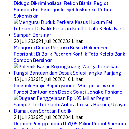
Diduga Dikriminalisasi Rekan Bisnis, Pegiat
Sampah Fei Febriyanti Dijebloskan ke Rutan
Sukamiskin
20 Juli 2026
21 Juli 2026
232 Lihat
​Mengurai Duduk Perkara Kasus Hukum Fei
Febrianti: Di Balik Pusaran Konflik Tata Kelola Bank
Sampah Bersinar
15 Juli 2026
15 Juli 2026
210 Lihat
Polemik Banjir Bojongsoang: Warga Luruskan
Fungsi Bantuan dan Desak Solusi Jangka Panjang
24 Juli 2026
25 Juli 2026
204 Lihat
Dugaan Penggelapan Rp1,05 Miliar Pegiat Sampah