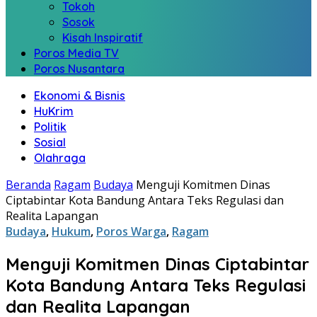
Tokoh
Sosok
Kisah Inspiratif
Poros Media TV
Poros Nusantara
Ekonomi & Bisnis
HuKrim
Politik
Sosial
Olahraga
Beranda
Ragam
Budaya
Menguji Komitmen Dinas
Ciptabintar Kota Bandung Antara Teks Regulasi dan
Realita Lapangan
Budaya
,
Hukum
,
Poros Warga
,
Ragam
Menguji Komitmen Dinas Ciptabintar
Kota Bandung Antara Teks Regulasi
dan Realita Lapangan