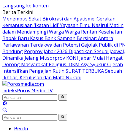
Langsung ke konten
Berita Terkini
Menembus Sekat Birokrasi dan Apatisme: Gerakan
Kemanusiaan ‘Ikatan Lidi’ Yayasan Elmu Nasirul Matiin
dalam Mendampingi Warga Warga Rentan Kesehatan
Babak Baru Kasus Bank Sampah Bersinar: Antara
Perlawanan Terdakwa dan Potensi Gejolak Publik di PN
Bandung
Porprov Jabar 2026 Dipastikan Sesuai Jadwal,
Dinamika Jelang Musorprov KONI Jabar Mulai Hangat
Dorong Masyarakat Religius, DKM Asy-Syukur Cijerah
Intensifkan Pengajian Rutin
SURAT TERBUKA Sebuah
Ikhtiar, Ketulusan dan Mata Nurani
Indeks
Poros Media TV
Berita