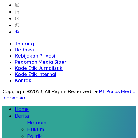
Tentang
Redaksi
Kebijakan Privasi
Pedoman Media Siber
Kode Etik Jurnalistik
Kode Etik Internal
Kontak
Copyright ©2023, All Rights Reserved | ♥
PT Poros Media
Indonesia
Home
Berita
Ekonomi
Hukum
Politik