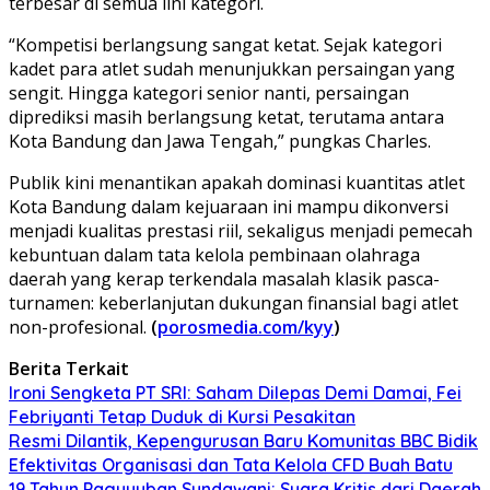
terbesar di semua lini kategori.
​“Kompetisi berlangsung sangat ketat. Sejak kategori
kadet para atlet sudah menunjukkan persaingan yang
sengit. Hingga kategori senior nanti, persaingan
diprediksi masih berlangsung ketat, terutama antara
Kota Bandung dan Jawa Tengah,” pungkas Charles.
​Publik kini menantikan apakah dominasi kuantitas atlet
Kota Bandung dalam kejuaraan ini mampu dikonversi
menjadi kualitas prestasi riil, sekaligus menjadi pemecah
kebuntuan dalam tata kelola pembinaan olahraga
daerah yang kerap terkendala masalah klasik pasca-
turnamen: keberlanjutan dukungan finansial bagi atlet
non-profesional.
(
porosmedia.com/kyy
)
Berita Terkait
Ironi Sengketa PT SRI: Saham Dilepas Demi Damai, Fei
Febriyanti Tetap Duduk di Kursi Pesakitan
Resmi Dilantik, Kepengurusan Baru Komunitas BBC Bidik
Efektivitas Organisasi dan Tata Kelola CFD Buah Batu
19 Tahun Paguyuban Sundawani: Suara Kritis dari Daerah