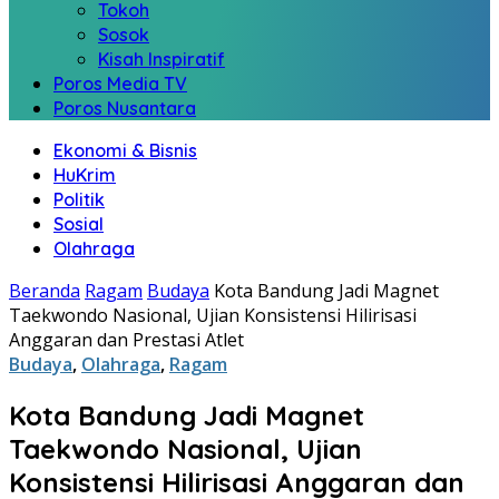
Tokoh
Sosok
Kisah Inspiratif
Poros Media TV
Poros Nusantara
Ekonomi & Bisnis
HuKrim
Politik
Sosial
Olahraga
Beranda
Ragam
Budaya
Kota Bandung Jadi Magnet
Taekwondo Nasional, Ujian Konsistensi Hilirisasi
Anggaran dan Prestasi Atlet
Budaya
,
Olahraga
,
Ragam
Kota Bandung Jadi Magnet
Taekwondo Nasional, Ujian
Konsistensi Hilirisasi Anggaran dan