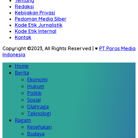
Tentang
Redaksi
Kebijakan Privasi
Pedoman Media Siber
Kode Etik Jurnalistik
Kode Etik Internal
Kontak
Copyright ©2023, All Rights Reserved | ♥
PT Poros Media
Indonesia
Home
Berita
Ekonomi
Hukum
Politik
Sosial
Olahraga
Teknologi
Ragam
Kesehatan
Budaya