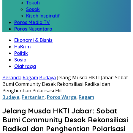
Tokoh
Sosok
Kisah Inspiratif
Poros Media TV
Poros Nusantara
Ekonomi & Bisnis
HuKrim
Politik
Sosial
Olahraga
Beranda
Ragam
Budaya
Jelang Musda HKTI Jabar: Sobat
Bumi Community Desak Rekonsiliasi Radikal dan
Penghentian Polarisasi Elit
Budaya
,
Pertanian
,
Poros Warga
,
Ragam
Jelang Musda HKTI Jabar: Sobat
Bumi Community Desak Rekonsiliasi
Radikal dan Penghentian Polarisasi