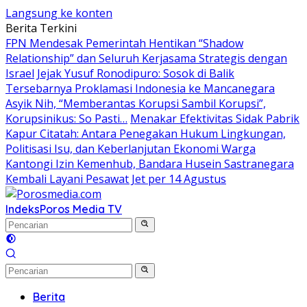
Langsung ke konten
Berita Terkini
FPN Mendesak Pemerintah Hentikan “Shadow
Relationship” dan Seluruh Kerjasama Strategis dengan
Israel
Jejak Yusuf Ronodipuro: Sosok di Balik
Tersebarnya Proklamasi Indonesia ke Mancanegara
Asyik Nih, “Memberantas Korupsi Sambil Korupsi”,
Korupsinikus: So Pasti…
Menakar Efektivitas Sidak Pabrik
Kapur Citatah: Antara Penegakan Hukum Lingkungan,
Politisasi Isu, dan Keberlanjutan Ekonomi Warga
Kantongi Izin Kemenhub, Bandara Husein Sastranegara
Kembali Layani Pesawat Jet per 14 Agustus
Indeks
Poros Media TV
Berita