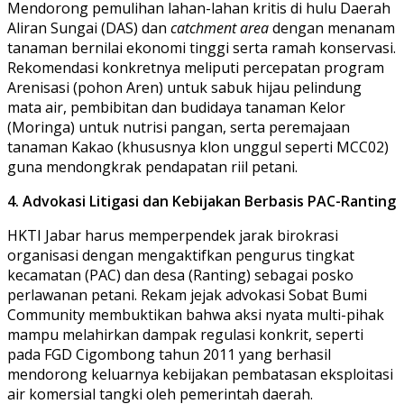
​Mendorong pemulihan lahan-lahan kritis di hulu Daerah
Aliran Sungai (DAS) dan
catchment area
dengan menanam
tanaman bernilai ekonomi tinggi serta ramah konservasi.
Rekomendasi konkretnya meliputi percepatan program
Arenisasi (pohon Aren) untuk sabuk hijau pelindung
mata air, pembibitan dan budidaya tanaman Kelor
(Moringa) untuk nutrisi pangan, serta peremajaan
tanaman Kakao (khususnya klon unggul seperti MCC02)
guna mendongkrak pendapatan riil petani.
4. Advokasi Litigasi dan Kebijakan Berbasis PAC-Ranting
​HKTI Jabar harus memperpendek jarak birokrasi
organisasi dengan mengaktifkan pengurus tingkat
kecamatan (PAC) dan desa (Ranting) sebagai posko
perlawanan petani. Rekam jejak advokasi Sobat Bumi
Community membuktikan bahwa aksi nyata multi-pihak
mampu melahirkan dampak regulasi konkrit, seperti
pada FGD Cigombong tahun 2011 yang berhasil
mendorong keluarnya kebijakan pembatasan eksploitasi
air komersial tangki oleh pemerintah daerah.