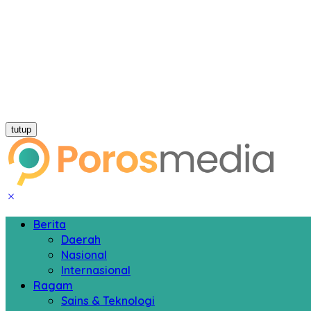
tutup
Berita
Daerah
Nasional
Internasional
Ragam
Sains & Teknologi