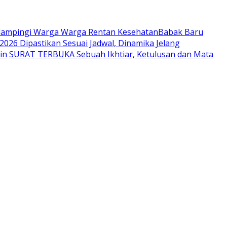
endampingi Warga Warga Rentan Kesehatan
​Babak Baru
2026 Dipastikan Sesuai Jadwal, Dinamika Jelang
in
SURAT TERBUKA Sebuah Ikhtiar, Ketulusan dan Mata