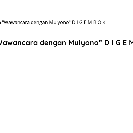
 "Wawancara dengan Mulyono" D I G E M B O K
awancara dengan Mulyono” D I G E M