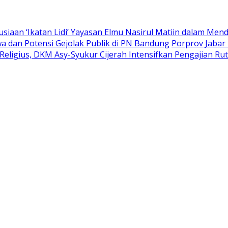
siaan ‘Ikatan Lidi’ Yayasan Elmu Nasirul Matiin dalam M
 dan Potensi Gejolak Publik di PN Bandung
Porprov Jabar 
eligius, DKM Asy-Syukur Cijerah Intensifkan Pengajian Rut