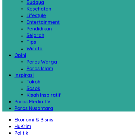
Budaya
Kesehatan
Lifestyle
Entertainment
Pendidikan
Sejarah
Tips
Wisata
Opini
Poros Warga
Poros Islam
Inspirasi
Tokoh
Sosok
Kisah Inspiratif
Poros Media TV
Poros Nusantara
Ekonomi & Bisnis
HuKrim
Politik