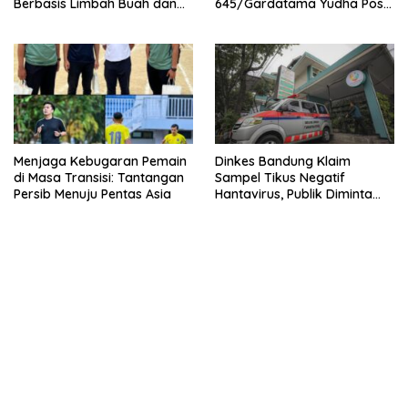
Berbasis Limbah Buah dan
645/Gardatama Yudha Pos
Sayuran
Bolakme Melaksanakan
Pelayanan Kesehatan Keliling
Guna Bantu Masyarakat di
Distrik Bolakme
Menjaga Kebugaran Pemain
Dinkes Bandung Klaim
di Masa Transisi: Tantangan
Sampel Tikus Negatif
Persib Menuju Pentas Asia
Hantavirus, Publik Diminta
Tak Panik Namun Tetap
Waspada