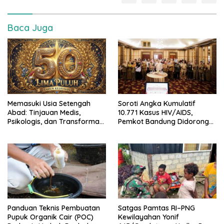
Baca Juga
Memasuki Usia Setengah
Soroti Angka Kumulatif
Abad: Tinjauan Medis,
10.771 Kasus HIV/AIDS,
Psikologis, dan Transformasi
Pemkot Bandung Didorong
Peran Pria di Usia 50 Tahun
Realisasikan Strategi ‘STOP’
Tanpa Diskriminasi
Panduan Teknis Pembuatan
Satgas Pamtas RI–PNG
Pupuk Organik Cair (POC)
Kewilayahan Yonif