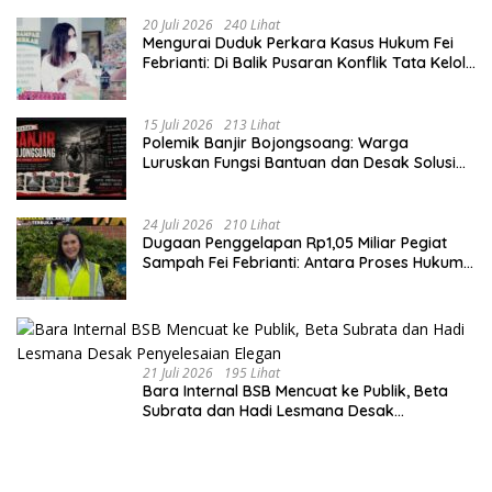
20 Juli 2026
240 Lihat
​Mengurai Duduk Perkara Kasus Hukum Fei
Febrianti: Di Balik Pusaran Konflik Tata Kelola
Bank Sampah Bersinar
15 Juli 2026
213 Lihat
Polemik Banjir Bojongsoang: Warga
Luruskan Fungsi Bantuan dan Desak Solusi
Jangka Panjang
24 Juli 2026
210 Lihat
Dugaan Penggelapan Rp1,05 Miliar Pegiat
Sampah Fei Febrianti: Antara Proses Hukum,
Upaya Damai, dan Sorotan Publik
21 Juli 2026
195 Lihat
Bara Internal BSB Mencuat ke Publik, Beta
Subrata dan Hadi Lesmana Desak
Penyelesaian Elegan