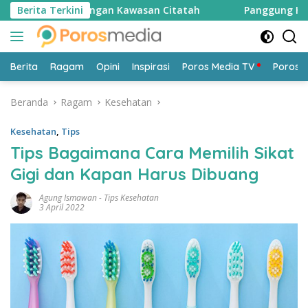
Langsung
an Lingkungan Kawasan Citatah
Berita Terkini
Panggung Hiburan Fest
ke
konten
Berita
Ragam
Opini
Inspirasi
Poros Media TV
Poros 
Beranda
Ragam
Kesehatan
Kesehatan
,
Tips
Tips Bagaimana Cara Memilih Sikat
Gigi dan Kapan Harus Dibuang
Agung Ismawan
-
Tips Kesehatan
3 April 2022