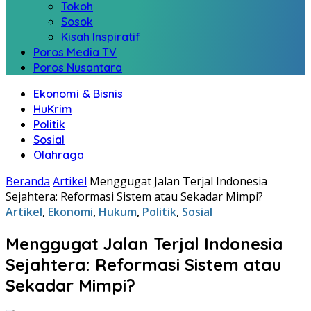
Tokoh
Sosok
Kisah Inspiratif
Poros Media TV
Poros Nusantara
Ekonomi & Bisnis
HuKrim
Politik
Sosial
Olahraga
Beranda
Artikel
Menggugat Jalan Terjal Indonesia
Sejahtera: Reformasi Sistem atau Sekadar Mimpi?
Artikel
,
Ekonomi
,
Hukum
,
Politik
,
Sosial
Menggugat Jalan Terjal Indonesia
Sejahtera: Reformasi Sistem atau
Sekadar Mimpi?