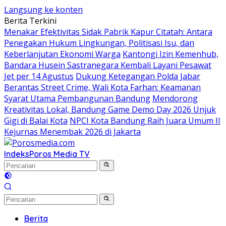
Langsung ke konten
Berita Terkini
Menakar Efektivitas Sidak Pabrik Kapur Citatah: Antara
Penegakan Hukum Lingkungan, Politisasi Isu, dan
Keberlanjutan Ekonomi Warga
Kantongi Izin Kemenhub,
Bandara Husein Sastranegara Kembali Layani Pesawat
Jet per 14 Agustus
Dukung Ketegangan Polda Jabar
Berantas Street Crime, Wali Kota Farhan: Keamanan
Syarat Utama Pembangunan Bandung
Mendorong
Kreativitas Lokal, Bandung Game Demo Day 2026 Unjuk
Gigi di Balai Kota
NPCI Kota Bandung Raih Juara Umum II
Kejurnas Menembak 2026 di Jakarta
Indeks
Poros Media TV
Berita