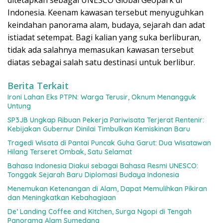
ditetapkan sebagai UNESCO Global Geopark di
Indonesia. Keenam kawasan tersebut menyuguhkan
keindahan panorama alam, budaya, sejarah dan adat
istiadat setempat. Bagi kalian yang suka berliburan,
tidak ada salahnya memasukan kawasan tersebut
diatas sebagai salah satu destinasi untuk berlibur.
Berita Terkait
Ironi Lahan Eks PTPN: Warga Terusir, Oknum Menangguk
Untung
SP3JB Ungkap Ribuan Pekerja Pariwisata Terjerat Rentenir:
Kebijakan Gubernur Dinilai Timbulkan Kemiskinan Baru
Tragedi Wisata di Pantai Puncak Guha Garut: Dua Wisatawan
Hilang Terseret Ombak, Satu Selamat
Bahasa Indonesia Diakui sebagai Bahasa Resmi UNESCO:
Tonggak Sejarah Baru Diplomasi Budaya Indonesia
Menemukan Ketenangan di Alam, Dapat Memulihkan Pikiran
dan Meningkatkan Kebahagiaan
De’ Landing Coffee and Kitchen, Surga Ngopi di Tengah
Panorama Alam Sumedang