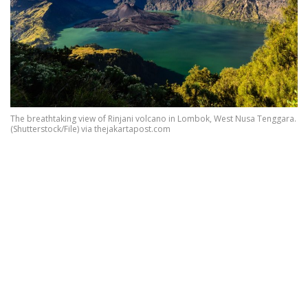
The breathtaking view of Rinjani volcano in Lombok, West Nusa Tenggara.
(Shutterstock/File) via thejakartapost.com