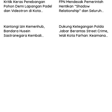
Kritik Keras Penebangan
FPN Mendesak Pemerintah
Pohon Demi Lapangan Padel
Hentikan “Shadow
dan Videotron di Kota
Relationship” dan Seluruh
Bandung: “Itu Tindakan
Kerjasama Strategis dengan
Barbar!”
Israel
Kantongi Izin Kemenhub,
Dukung Ketegangan Polda
Bandara Husein
Jabar Berantas Street Crime,
Sastranegara Kembali
Wali Kota Farhan: Keamanan
Layani Pesawat Jet per 14
Syarat Utama Pembangunan
Agustus
Bandung