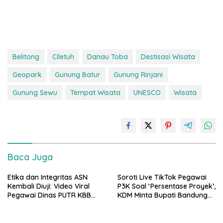
Belitong
Ciletuh
Danau Toba
Destisasi Wisata
Geopark
Gunung Batur
Gunung Rinjani
Gunung Sewu
Tempat Wisata
UNESCO
Wisata
Baca Juga
Etika dan Integritas ASN
Soroti Live TikTok Pegawai
Kembali Diuji: Video Viral
P3K Soal ‘Persentase Proyek’,
Pegawai Dinas PUTR KBB
KDM Minta Bupati Bandung
Picu Kritik Publik
Barat Tindak Tegas