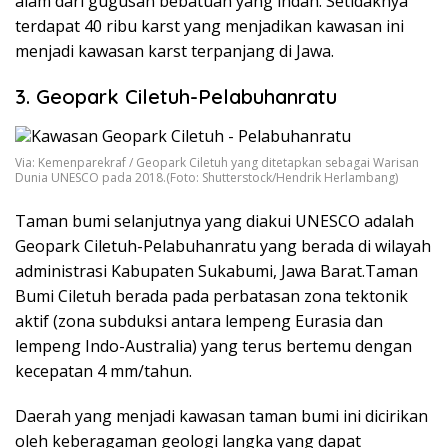
alam dari gugusan bebatuan yang indah. Setidaknya
terdapat 40 ribu karst yang menjadikan kawasan ini
menjadi kawasan karst terpanjang di Jawa.
3. Geopark Ciletuh-Pelabuhanratu
Via: Kemenparekraf / Geopark Ciletuh yang ditetapkan sebagai Warisan
Dunia UNESCO pada 2018.(Foto: Shutterstock/Hendrik Herlambang)
Taman bumi selanjutnya yang diakui UNESCO adalah
Geopark Ciletuh-Pelabuhanratu yang berada di wilayah
administrasi Kabupaten Sukabumi, Jawa Barat.
Taman
Bumi Ciletuh berada pada perbatasan zona tektonik
aktif (zona subduksi antara lempeng Eurasia dan
lempeng Indo-Australia) yang terus bertemu dengan
kecepatan 4 mm/tahun.
Daerah yang menjadi kawasan taman bumi ini dicirikan
oleh keberagaman geologi langka yang dapat