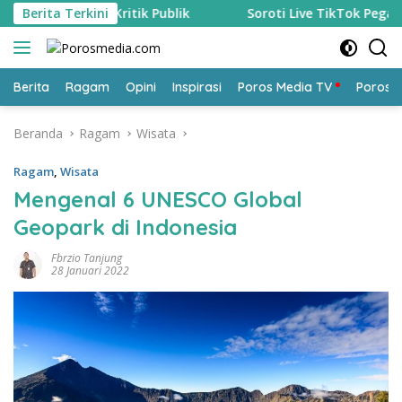
Langsung
 Kritik Publik
Berita Terkini
Soroti Live TikTok Pegawai P3K Soal ‘Pe
ke
konten
Berita
Ragam
Opini
Inspirasi
Poros Media TV
Poros 
Beranda
Ragam
Wisata
Ragam
,
Wisata
Mengenal 6 UNESCO Global
Geopark di Indonesia
Fbrzio Tanjung
28 Januari 2022