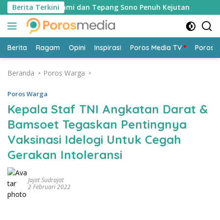
Langsung
ilaturahmi dan Tepang Sono Penuh Kejutan
Berita Terkini
Mengurai Se
ke
konten
Berita
Ragam
Opini
Inspirasi
Poros Media TV
Poros 
Beranda
Poros Warga
Poros Warga
Kepala Staf TNI Angkatan Darat &
Bamsoet Tegaskan Pentingnya
Vaksinasi Idelogi Untuk Cegah
Gerakan Intoleransi
Jajat Sudrajat
2 Februari 2022