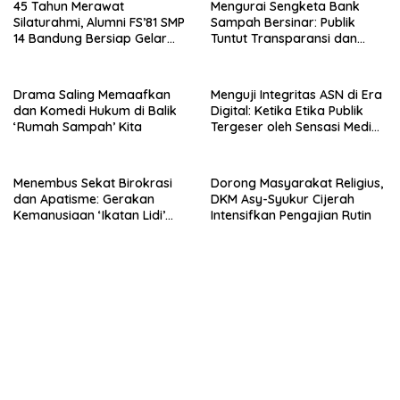
45 Tahun Merawat
Mengurai Sengketa Bank
Silaturahmi, Alumni FS’81 SMP
Sampah Bersinar: Publik
14 Bandung Bersiap Gelar
Tuntut Transparansi dan
Silaturahmi dan Tepang Sono
Sikap Konsisten Fifie
Penuh Kejutan
Rahardja
Drama Saling Memaafkan
Menguji Integritas ASN di Era
dan Komedi Hukum di Balik
Digital: Ketika Etika Publik
‘Rumah Sampah’ Kita
Tergeser oleh Sensasi Media
Sosial
Menembus Sekat Birokrasi
Dorong Masyarakat Religius,
dan Apatisme: Gerakan
DKM Asy-Syukur Cijerah
Kemanusiaan ‘Ikatan Lidi’
Intensifkan Pengajian Rutin
Yayasan Elmu Nasirul Matiin
dalam Mendampingi Warga
Warga Rentan Kesehatan