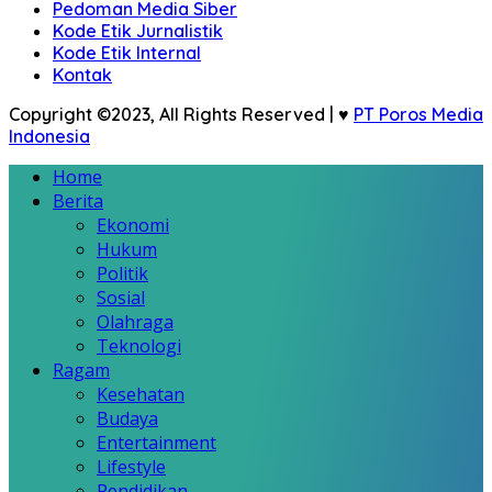
Pedoman Media Siber
Kode Etik Jurnalistik
Kode Etik Internal
Kontak
Copyright ©2023, All Rights Reserved | ♥
PT Poros Media
Indonesia
Home
Berita
Ekonomi
Hukum
Politik
Sosial
Olahraga
Teknologi
Ragam
Kesehatan
Budaya
Entertainment
Lifestyle
Pendidikan