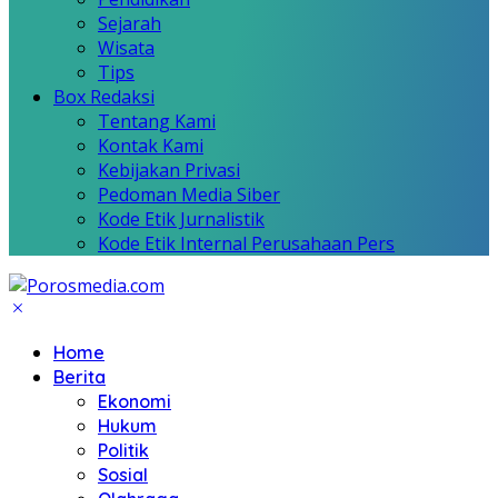
Sejarah
Wisata
Tips
Box Redaksi
Tentang Kami
Kontak Kami
Kebijakan Privasi
Pedoman Media Siber
Kode Etik Jurnalistik
Kode Etik Internal Perusahaan Pers
Home
Berita
Ekonomi
Hukum
Politik
Sosial