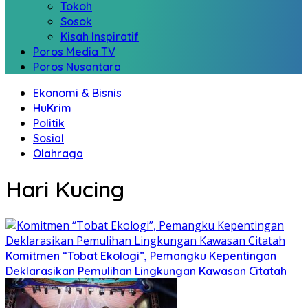
Tokoh
Sosok
Kisah Inspiratif
Poros Media TV
Poros Nusantara
Ekonomi & Bisnis
HuKrim
Politik
Sosial
Olahraga
Hari Kucing
Komitmen “Tobat Ekologi”, Pemangku Kepentingan
Deklarasikan Pemulihan Lingkungan Kawasan Citatah