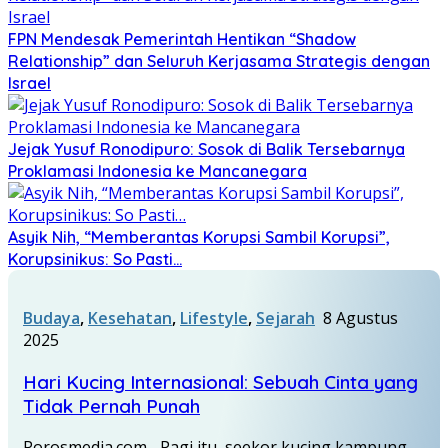
FPN Mendesak Pemerintah Hentikan “Shadow
Relationship” dan Seluruh Kerjasama Strategis dengan
Israel
Jejak Yusuf Ronodipuro: Sosok di Balik Tersebarnya
Proklamasi Indonesia ke Mancanegara
Asyik Nih, “Memberantas Korupsi Sambil Korupsi”,
Korupsinikus: So Pasti…
Budaya
,
Kesehatan
,
Lifestyle
,
Sejarah
8 Agustus
2025
Hari Kucing Internasional: Sebuah Cinta yang
Tidak Pernah Punah
Porosmedia.com –Pagi itu, seekor kucing kampung