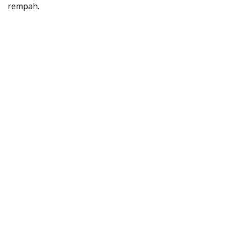
rempah.