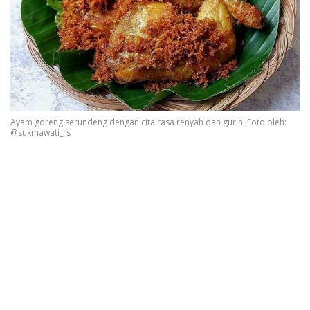
Ayam goreng serundeng dengan cita rasa renyah dan gurih. Foto oleh:
@sukmawati_rs