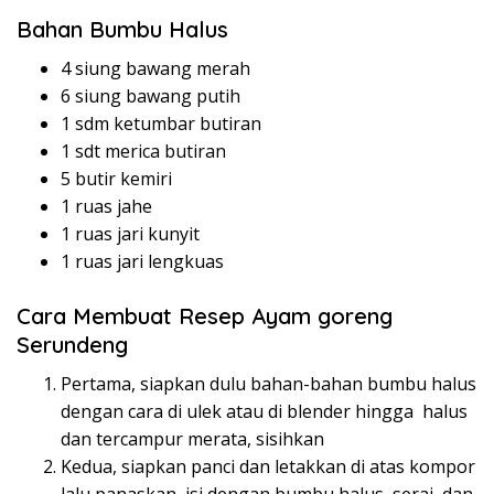
Bahan Bumbu Halus
4 siung bawang merah
6 siung bawang putih
1 sdm ketumbar butiran
1 sdt merica butiran
5 butir kemiri
1 ruas jahe
1 ruas jari kunyit
1 ruas jari lengkuas
Cara Membuat Resep Ayam goreng
Serundeng
Pertama, siapkan dulu bahan-bahan bumbu halus
dengan cara di ulek atau di blender hingga halus
dan tercampur merata, sisihkan
Kedua, siapkan panci dan letakkan di atas kompor