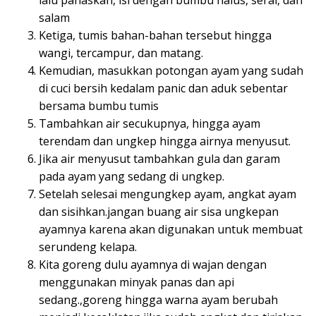
lalu panaskan, isi dengan bumbu halus, serai, dan
salam
Ketiga, tumis bahan-bahan tersebut hingga
wangi, tercampur, dan matang.
Kemudian, masukkan potongan ayam yang sudah
di cuci bersih kedalam panic dan aduk sebentar
bersama bumbu tumis
Tambahkan air secukupnya, hingga ayam
terendam dan ungkep hingga airnya menyusut.
Jika air menyusut tambahkan gula dan garam
pada ayam yang sedang di ungkep.
Setelah selesai mengungkep ayam, angkat ayam
dan sisihkan.jangan buang air sisa ungkepan
ayamnya karena akan digunakan untuk membuat
serundeng kelapa.
Kita goreng dulu ayamnya di wajan dengan
menggunakan minyak panas dan api
sedang.,goreng hingga warna ayam berubah