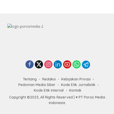
Tentang
Redaksi
Kebijakan Privasi
Pedoman Media Siber
Kode Etik Jurnalistik
Kode Etik Internal
Kontak
Copyright ©2023, All Rights Reserved | ♥
PT Poros Media
Indonesia