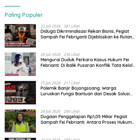
Paling Populer
22 Juli 2026
381 Lihat
Diduga Dikriminalisasi Rekan Bisnis, Pegiat
Sampah Fei Febriyanti Dijebloskan ke Rutan
Sukamiskin
20 Juli 2026
236 Lihat
​Mengurai Duduk Perkara Kasus Hukum Fei
Febrianti: Di Balik Pusaran Konflik Tata Kelola
Bank Sampah Bersinar
15 Juli 2026
211 Lihat
Polemik Banjir Bojongsoang: Warga
Luruskan Fungsi Bantuan dan Desak Solusi
Jangka Panjang
24 Juli 2026
206 Lihat
Dugaan Penggelapan Rp1,05 Miliar Pegiat
Sampah Fei Febrianti: Antara Proses Hukum,
Upaya Damai, dan Sorotan Publik
21 Juli 2026
189 Lihat