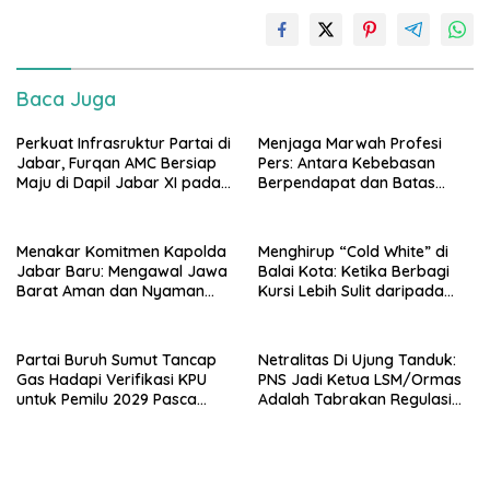
Baca Juga
Perkuat Infrasruktur Partai di
Menjaga Marwah Profesi
Jabar, Furqan AMC Bersiap
Pers: Antara Kebebasan
Maju di Dapil Jabar XI pada
Berpendapat dan Batas
Pemilu 2029
Etika Hukum
Menakar Komitmen Kapolda
Menghirup “Cold White” di
Jabar Baru: Mengawal Jawa
Balai Kota: Ketika Berbagi
Barat Aman dan Nyaman
Kursi Lebih Sulit daripada
Lewat Strategi ARKS
Berbagi Panggung
Partai Buruh Sumut Tancap
Netralitas Di Ujung Tanduk:
Gas Hadapi Verifikasi KPU
PNS Jadi Ketua LSM/Ormas
untuk Pemilu 2029 Pasca
Adalah Tabrakan Regulasi
Diresmikannya Yetti
ASN
Dumasari sebagai Plt
Bendahara