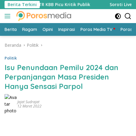
Langsung
nas PUTR KBB Picu Kritik Publik
Berita Terkini
Soroti Live TikTok Pega
ke
konten
Berita
Ragam
Opini
Inspirasi
Poros Media TV
Poros 
Beranda
Politik
Politik
Isu Penundaan Pemilu 2024 dan
Perpanjangan Masa Presiden
Hanya Sensasi Parpol
Jajat Sudrajat
12 Maret 2022