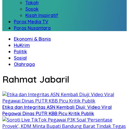
Tokoh
Sosok
Kisah Inspiratif
Poros Media TV
Poros Nusantara
Ekonomi & Bisnis
HuKrim
Politik
Sosial
Olahraga
Rahmat Jabaril
Etika dan Integritas ASN Kembali Diuji: Video Viral
Pegawai Dinas PUTR KBB Picu Kritik Publik