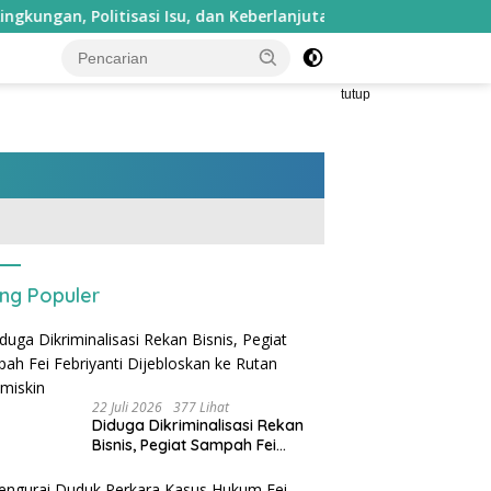
isasi Isu, dan Keberlanjutan Ekonomi Warga
Kantongi I
tutup
ing Populer
22 Juli 2026
377 Lihat
Diduga Dikriminalisasi Rekan
Bisnis, Pegiat Sampah Fei
Febriyanti Dijebloskan ke Rutan
Sukamiskin