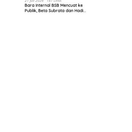
21 Juli 2026
187 Lihat
Bara Internal BSB Mencuat ke
Publik, Beta Subrata dan Hadi
Lesmana Desak Penyelesaian
Elegan