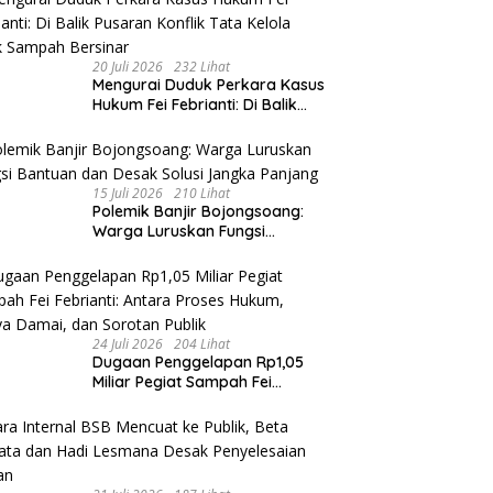
20 Juli 2026
232 Lihat
​Mengurai Duduk Perkara Kasus
Hukum Fei Febrianti: Di Balik
Pusaran Konflik Tata Kelola
Bank Sampah Bersinar
15 Juli 2026
210 Lihat
Polemik Banjir Bojongsoang:
Warga Luruskan Fungsi
Bantuan dan Desak Solusi
Jangka Panjang
24 Juli 2026
204 Lihat
Dugaan Penggelapan Rp1,05
Miliar Pegiat Sampah Fei
Febrianti: Antara Proses
Hukum, Upaya Damai, dan
Sorotan Publik