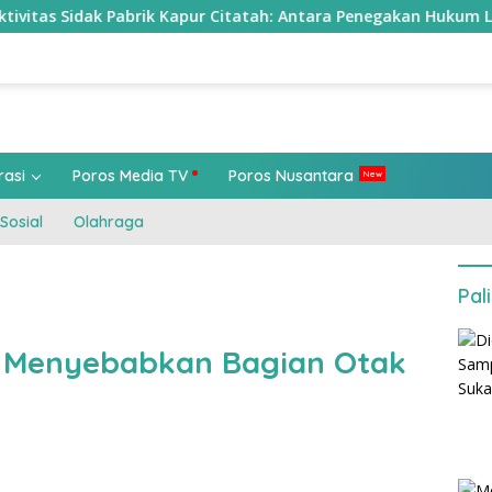
brik Kapur Citatah: Antara Penegakan Hukum Lingkungan, Polit
rasi
Poros Media TV
Poros Nusantara
Sosial
Olahraga
Pal
19 Menyebabkan Bagian Otak