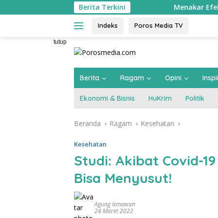
Langsung
Berita Terkini
Menakar Efektivitas Sidak Pa
ke
konten
Indeks
Poros Media TV
tutup
Berita
Ragam
Opini
Inspi
Ekonomi & Bisnis
HuKrim
Politik
Beranda
Ragam
Kesehatan
Kesehatan
Studi: Akibat Covid-
Bisa Menyusut!
Agung Ismawan
24 Maret 2022