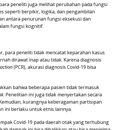
 para peneliti juga melihat perubahan pada fungsi
 seperti berpikir, logika, dan pengambilan
n antara penurunan fungsi eksekusi dan
lam fungsi kognitif.
r, para peneliti tidak mencatat keparahan kasus
rnah dirawat inap atau tidak. Karena diagnosis
eaction
(PCR), akurasi diagnosis Covid-19 bisa
ukkan bahwa beberapa pasien tidak termasuk
nk
. Penelitian ini juga tidak menyertakan secara
i. Kemudian, kurangnya keberagaman partisipan
 ini berlaku untuk etnis lainnya.
ampak Covid-19 pada daerah otak yang terhubung
ah dampak ini bisa dibalikkan atau bisa menjelma