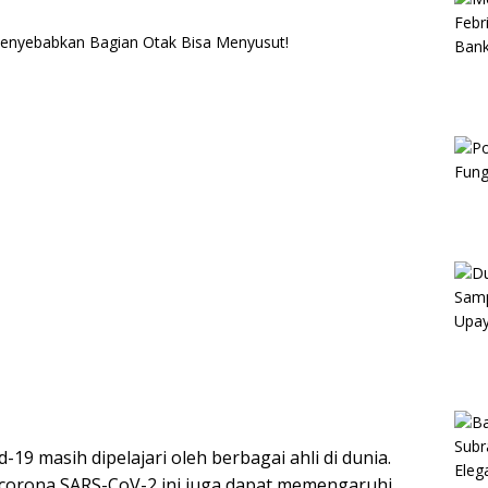
d-19 masih dipelajari oleh berbagai ahli di dunia.
us corona SARS-CoV-2 ini juga dapat memengaruhi