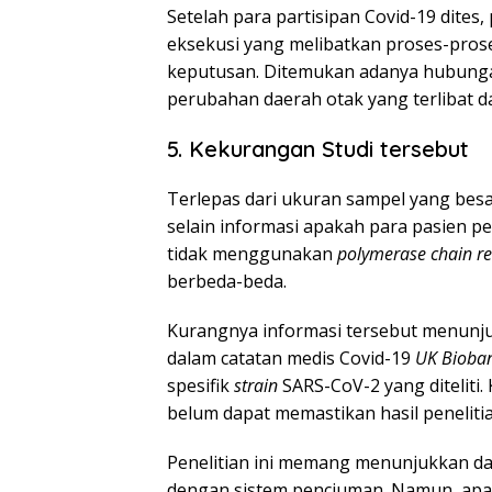
Setelah para partisipan Covid-19 dites,
eksekusi yang melibatkan proses-proses
keputusan. Ditemukan adanya hubunga
perubahan daerah otak yang terlibat da
5. Kekurangan Studi tersebut
Terlepas dari ukuran sampel yang besa
selain informasi apakah para pasien pe
tidak menggunakan
polymerase chain r
berbeda-beda.
Kurangnya informasi tersebut menunj
dalam catatan medis Covid-19
UK Bioba
spesifik
strain
SARS-CoV-2 yang ditelit
belum dapat memastikan hasil penelitian
Penelitian ini memang menunjukkan d
dengan sistem penciuman. Namun, apak