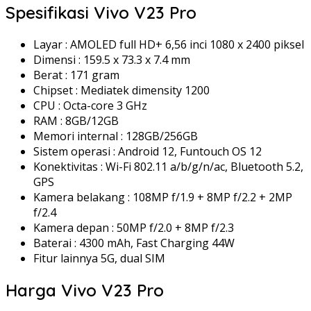
Spesifikasi Vivo V23 Pro
Layar : AMOLED full HD+ 6,56 inci 1080 x 2400 piksel
Dimensi : 159.5 x 73.3 x 7.4 mm
Berat : 171 gram
Chipset : Mediatek dimensity 1200
CPU : Octa-core 3 GHz
RAM : 8GB/12GB
Memori internal : 128GB/256GB
Sistem operasi : Android 12, Funtouch OS 12
Konektivitas : Wi-Fi 802.11 a/b/g/n/ac, Bluetooth 5.2,
GPS
Kamera belakang : 108MP f/1.9 + 8MP f/2.2 + 2MP
f/2.4
Kamera depan : 50MP f/2.0 + 8MP f/2.3
Baterai : 4300 mAh, Fast Charging 44W
Fitur lainnya 5G, dual SIM
Harga Vivo V23 Pro