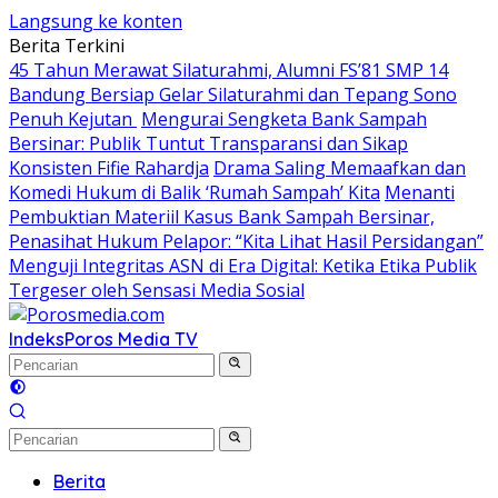
Langsung ke konten
Berita Terkini
45 Tahun Merawat Silaturahmi, Alumni FS’81 SMP 14
Bandung Bersiap Gelar Silaturahmi dan Tepang Sono
Penuh Kejutan
Mengurai Sengketa Bank Sampah
Bersinar: Publik Tuntut Transparansi dan Sikap
Konsisten Fifie Rahardja
Drama Saling Memaafkan dan
Komedi Hukum di Balik ‘Rumah Sampah’ Kita
Menanti
Pembuktian Materiil Kasus Bank Sampah Bersinar,
Penasihat Hukum Pelapor: “Kita Lihat Hasil Persidangan”
Menguji Integritas ASN di Era Digital: Ketika Etika Publik
Tergeser oleh Sensasi Media Sosial
Indeks
Poros Media TV
Berita