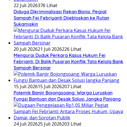
22 Juli 2026
376 Lihat
Diduga Dikriminalisasi Rekan Bisnis, Pegiat
Sampah Fei Febriyanti Dijebloskan ke Rutan
Sukamiskin
20 Juli 2026
21 Juli 2026
226 Lihat
​Mengurai Duduk Perkara Kasus Hukum Fei
Febrianti: Di Balik Pusaran Konflik Tata Kelola Bank
Sampah Bersinar
15 Juli 2026
15 Juli 2026
207 Lihat
Polemik Banjir Bojongsoang: Warga Luruskan
Fungsi Bantuan dan Desak Solusi Jangka Panjang
24 Juli 2026
25 Juli 2026
203 Lihat