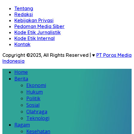
Tentang
Redaksi
Kebijakan Privasi
Pedoman Media Siber
Kode Etik Jurnalistik
Kode Etik Internal
Kontak
Copyright ©2023, All Rights Reserved | ♥
PT Poros Media
Indonesia
Home
Berita
Ekonomi
Hukum
Politik
Sosial
Olahraga
Teknologi
Ragam
Kesehatan