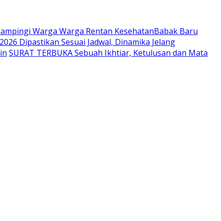
endampingi Warga Warga Rentan Kesehatan
​Babak Baru
2026 Dipastikan Sesuai Jadwal, Dinamika Jelang
in
SURAT TERBUKA Sebuah Ikhtiar, Ketulusan dan Mata