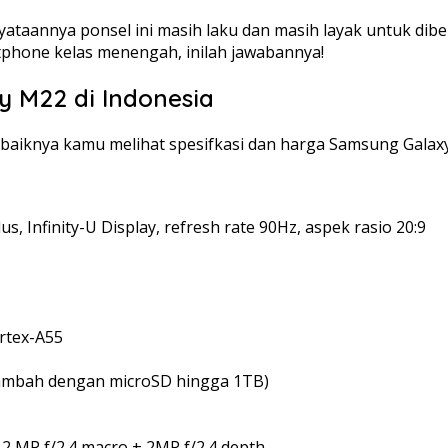
nyataannya ponsel ini masih laku dan masih layak untuk dib
rtphone kelas menengah, inilah jawabannya!
y M22 di Indonesia
aiknya kamu melihat spesifkasi dan harga Samsung Galaxy 
s, Infinity-U Display, refresh rate 90Hz, aspek rasio 20:9
ortex-A55
 tambah dengan microSD hingga 1TB)
+ 2 MP f/2.4 macro + 2MP f/2.4 depth