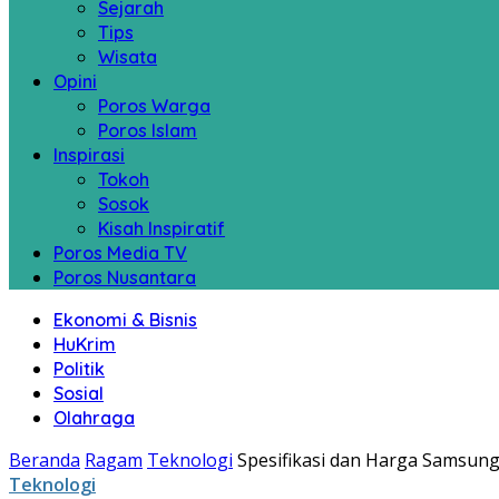
Sejarah
Tips
Wisata
Opini
Poros Warga
Poros Islam
Inspirasi
Tokoh
Sosok
Kisah Inspiratif
Poros Media TV
Poros Nusantara
Ekonomi & Bisnis
HuKrim
Politik
Sosial
Olahraga
Beranda
Ragam
Teknologi
Spesifikasi dan Harga Samsun
Teknologi