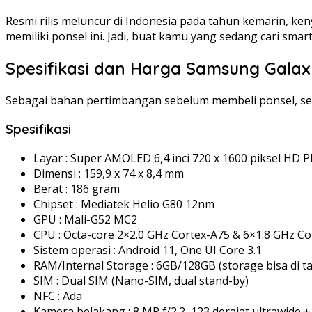
Resmi rilis meluncur di Indonesia pada tahun kemarin, ke
memiliki ponsel ini. Jadi, buat kamu yang sedang cari sma
Spesifikasi dan Harga Samsung Galax
Sebagai bahan pertimbangan sebelum membeli ponsel, seb
Spesifikasi
Layar : Super AMOLED 6,4 inci 720 x 1600 piksel HD Plu
Dimensi : 159,9 x 74 x 8,4 mm
Berat : 186 gram
Chipset : Mediatek Helio G80 12nm
GPU : Mali-G52 MC2
CPU : Octa-core 2×2.0 GHz Cortex-A75 & 6×1.8 GHz C
Sistem operasi : Android 11, One UI Core 3.1
RAM/Internal Storage : 6GB/128GB (storage bisa di
SIM : Dual SIM (Nano-SIM, dual stand-by)
NFC : Ada
Kamera belakang : 8 MP f/2.2, 123 derajat ultrawide 