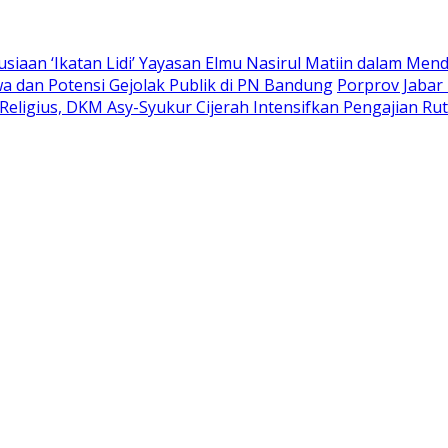
siaan ‘Ikatan Lidi’ Yayasan Elmu Nasirul Matiin dalam M
 dan Potensi Gejolak Publik di PN Bandung
Porprov Jabar 
eligius, DKM Asy-Syukur Cijerah Intensifkan Pengajian Rut