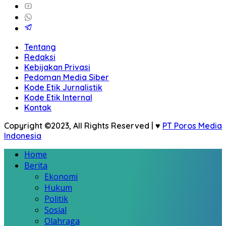
Tentang
Redaksi
Kebijakan Privasi
Pedoman Media Siber
Kode Etik Jurnalistik
Kode Etik Internal
Kontak
Copyright ©2023, All Rights Reserved | ♥
PT Poros Media
Indonesia
Home
Berita
Ekonomi
Hukum
Politik
Sosial
Olahraga