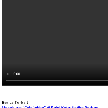
Berita Terkait
Menghirup “Cold White” di Balai Kota: Ketika Berbagi