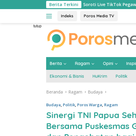
Langsung
Soroti Live TikTok Pegawai P3K Soal ‘Persen
Berita Terkini
ke
konten
Indeks
Poros Media TV
tutup
Berita
Ragam
Opini
Inspi
Ekonomi & Bisnis
HuKrim
Politik
Beranda
Ragam
Budaya
Budaya
,
Politik
,
Poros Warga
,
Ragam
Sinergi TNI Papua Se
Bersama Puskesmas G