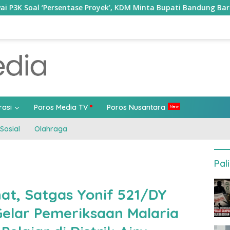
tase Proyek’, KDM Minta Bupati Bandung Barat Tindak Tegas
rasi
Poros Media TV
Poros Nusantara
Sosial
Olahraga
Pal
hat, Satgas Yonif 521/DY
elar Pemeriksaan Malaria