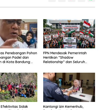
eras Penebangan Pohon
FPN Mendesak Pemerintah
pangan Padel dan
Hentikan “Shadow
n di Kota Bandung:
Relationship” dan Seluruh
dakan Barbar!”
Kerjasama Strategis dengan
Israel
Efektivitas Sidak
Kantongi Izin Kemenhub,