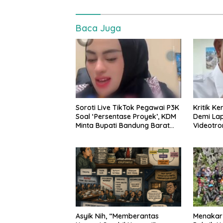
Baca Juga
Soroti Live TikTok Pegawai P3K
Kritik K
Soal ‘Persentase Proyek’, KDM
Demi La
Minta Bupati Bandung Barat
Videotro
Tindak Tegas
“Itu Tin
Asyik Nih, “Memberantas
Menakar 