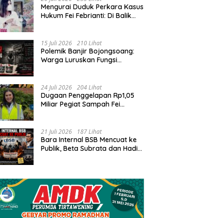
​Mengurai Duduk Perkara Kasus
Hukum Fei Febrianti: Di Balik
Pusaran Konflik Tata Kelola
Bank Sampah Bersinar
15 Juli 2026
210 Lihat
Polemik Banjir Bojongsoang:
Warga Luruskan Fungsi
Bantuan dan Desak Solusi
Jangka Panjang
24 Juli 2026
204 Lihat
Dugaan Penggelapan Rp1,05
Miliar Pegiat Sampah Fei
Febrianti: Antara Proses
Hukum, Upaya Damai, dan
Sorotan Publik
21 Juli 2026
187 Lihat
Bara Internal BSB Mencuat ke
Publik, Beta Subrata dan Hadi
Lesmana Desak Penyelesaian
Elegan