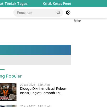
Kritik Keras Penebangan Pohon Demi Lapangan Padel dan V
tutup
ing Populer
22 Juli 2026
380 Lihat
Diduga Dikriminalisasi Rekan
Bisnis, Pegiat Sampah Fei
Febriyanti Dijebloskan ke Rutan
Sukamiskin
20 Juli 2026
233 Lihat