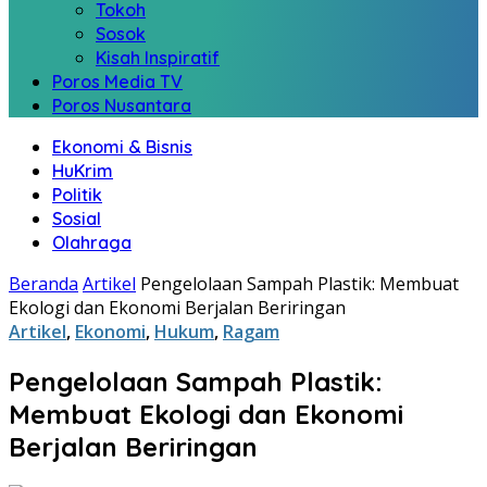
Tokoh
Sosok
Kisah Inspiratif
Poros Media TV
Poros Nusantara
Ekonomi & Bisnis
HuKrim
Politik
Sosial
Olahraga
Beranda
Artikel
Pengelolaan Sampah Plastik: Membuat
Ekologi dan Ekonomi Berjalan Beriringan
Artikel
,
Ekonomi
,
Hukum
,
Ragam
Pengelolaan Sampah Plastik:
Membuat Ekologi dan Ekonomi
Berjalan Beriringan