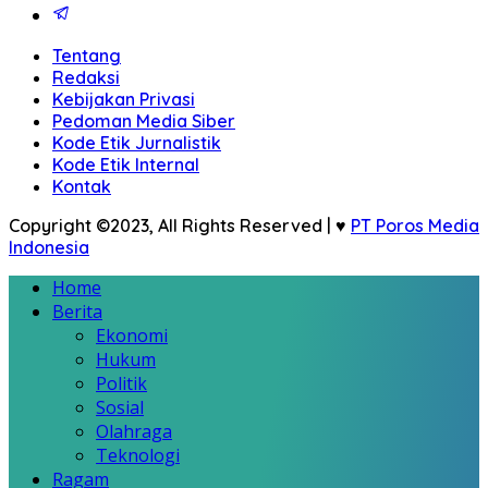
Tentang
Redaksi
Kebijakan Privasi
Pedoman Media Siber
Kode Etik Jurnalistik
Kode Etik Internal
Kontak
Copyright ©2023, All Rights Reserved | ♥
PT Poros Media
Indonesia
Home
Berita
Ekonomi
Hukum
Politik
Sosial
Olahraga
Teknologi
Ragam