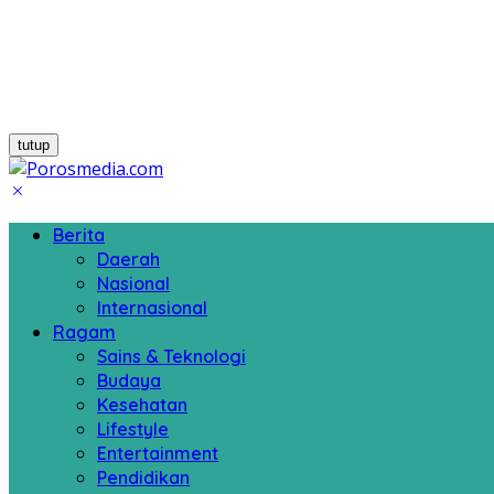
tutup
Berita
Daerah
Nasional
Internasional
Ragam
Sains & Teknologi
Budaya
Kesehatan
Lifestyle
Entertainment
Pendidikan