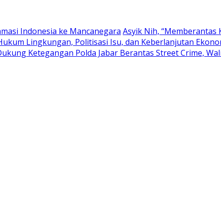
lamasi Indonesia ke Mancanegara
Asyik Nih, “Memberantas K
 Hukum Lingkungan, Politisasi Isu, dan Keberlanjutan Ekon
Dukung Ketegangan Polda Jabar Berantas Street Crime, Wa