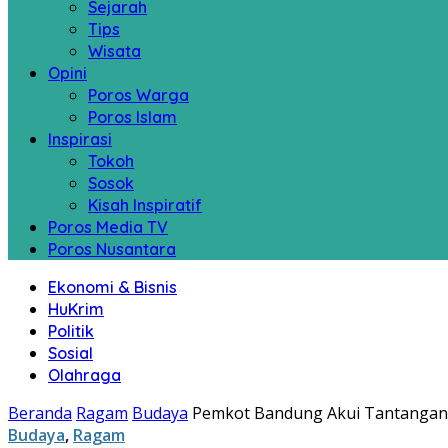
Sejarah
Tips
Wisata
Opini
Poros Warga
Poros Islam
Inspirasi
Tokoh
Sosok
Kisah Inspiratif
Poros Media TV
Poros Nusantara
Ekonomi & Bisnis
HuKrim
Politik
Sosial
Olahraga
Beranda
Ragam
Budaya
Pemkot Bandung Akui Tantangan 
Budaya
,
Ragam