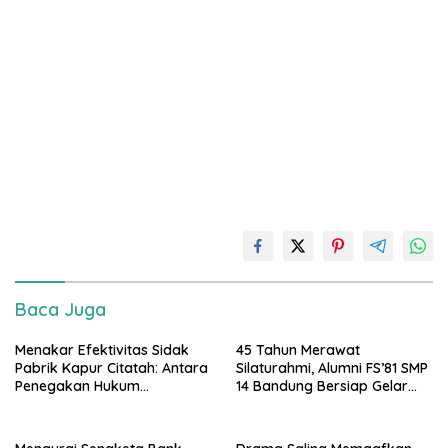
Baca Juga
Menakar Efektivitas Sidak
45 Tahun Merawat
Pabrik Kapur Citatah: Antara
Silaturahmi, Alumni FS’81 SMP
Penegakan Hukum
14 Bandung Bersiap Gelar
Lingkungan, Politisasi Isu, dan
Silaturahmi dan Tepang Sono
Keberlanjutan Ekonomi
Penuh Kejutan
Warga