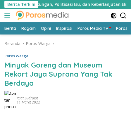
Langsung
ingkungan, Politisasi Isu, dan Keberlanjutan Ekonomi Warga
Berita Terkini
ke
konten
Berita
Ragam
Opini
Inspirasi
Poros Media TV
Poros 
Beranda
Poros Warga
Poros Warga
Minyak Goreng dan Museum
Rekort Jaya Suprana Yang Tak
Berdaya
Jajat Sudrajat
11 Maret 2022