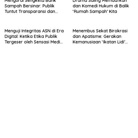
Mengurai Sengketa Bank
Drama Saling Memaafkan
Sampah Bersinar: Publik
dan Komedi Hukum di Balik
Tuntut Transparansi dan
‘Rumah Sampah’ Kita
Sikap Konsisten Fifie
Rahardja
Menguji Integritas ASN di Era
Menembus Sekat Birokrasi
Digital: Ketika Etika Publik
dan Apatisme: Gerakan
Tergeser oleh Sensasi Media
Kemanusiaan ‘Ikatan Lidi’
Sosial
Yayasan Elmu Nasirul Matiin
dalam Mendampingi Warga
Warga Rentan Kesehatan