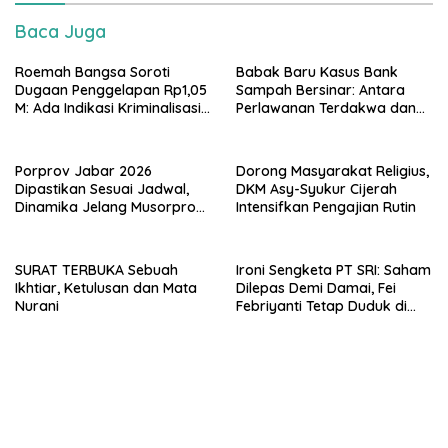
Baca Juga
Roemah Bangsa Soroti
​Babak Baru Kasus Bank
Dugaan Penggelapan Rp1,05
Sampah Bersinar: Antara
M: Ada Indikasi Kriminalisasi
Perlawanan Terdakwa dan
Miskomunikasi Internal?
Potensi Gejolak Publik di PN
Bandung
Porprov Jabar 2026
Dorong Masyarakat Religius,
Dipastikan Sesuai Jadwal,
DKM Asy-Syukur Cijerah
Dinamika Jelang Musorprov
Intensifkan Pengajian Rutin
KONI Jabar Mulai Hangat
SURAT TERBUKA Sebuah
Ironi Sengketa PT SRI: Saham
Ikhtiar, Ketulusan dan Mata
Dilepas Demi Damai, Fei
Nurani
Febriyanti Tetap Duduk di
Kursi Pesakitan