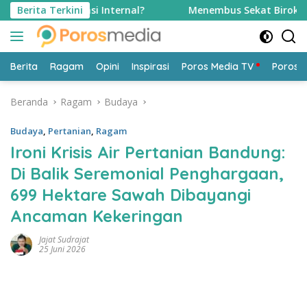
Langsung
munikasi Internal?
Berita Terkini
Menembus Sekat Birokrasi dan Apa
ke
konten
Berita
Ragam
Opini
Inspirasi
Poros Media TV
Poros 
Beranda
Ragam
Budaya
Budaya
,
Pertanian
,
Ragam
Ironi Krisis Air Pertanian Bandung:
Di Balik Seremonial Penghargaan,
699 Hektare Sawah Dibayangi
Ancaman Kekeringan
Jajat Sudrajat
25 Juni 2026