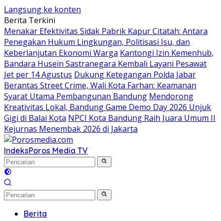
Langsung ke konten
Berita Terkini
Menakar Efektivitas Sidak Pabrik Kapur Citatah: Antara
Penegakan Hukum Lingkungan, Politisasi Isu, dan
Keberlanjutan Ekonomi Warga
Kantongi Izin Kemenhub,
Bandara Husein Sastranegara Kembali Layani Pesawat
Jet per 14 Agustus
Dukung Ketegangan Polda Jabar
Berantas Street Crime, Wali Kota Farhan: Keamanan
Syarat Utama Pembangunan Bandung
Mendorong
Kreativitas Lokal, Bandung Game Demo Day 2026 Unjuk
Gigi di Balai Kota
NPCI Kota Bandung Raih Juara Umum II
Kejurnas Menembak 2026 di Jakarta
Indeks
Poros Media TV
Berita