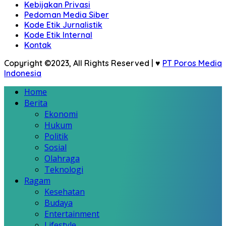
Kebijakan Privasi
Pedoman Media Siber
Kode Etik Jurnalistik
Kode Etik Internal
Kontak
Copyright ©2023, All Rights Reserved | ♥
PT Poros Media
Indonesia
Home
Berita
Ekonomi
Hukum
Politik
Sosial
Olahraga
Teknologi
Ragam
Kesehatan
Budaya
Entertainment
Lifestyle