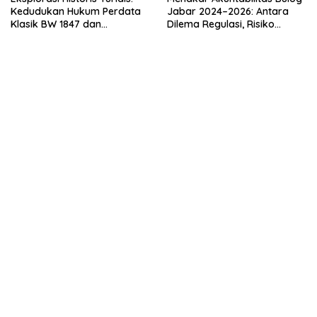
Kedudukan Hukum Perdata
Jabar 2024–2026: Antara
Klasik BW 1847 dan
Dilema Regulasi, Risiko
Instrumen Atas-Unjuk dalam
Logistik, dan Bayang-
Tata Hukum Internasional
Bayang Maladministrasi
Modern