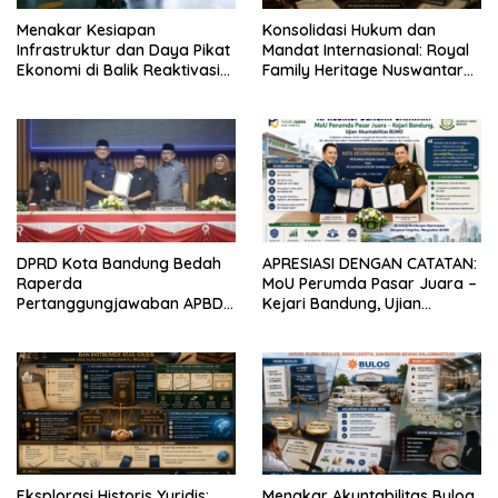
Menakar Kesiapan
Konsolidasi Hukum dan
Infrastruktur dan Daya Pikat
Mandat Internasional: Royal
Ekonomi di Balik Reaktivasi
Family Heritage Nuswantara
Bandara Husein
(RFHN)
Sastranegara
DPRD Kota Bandung Bedah
APRESIASI DENGAN CATATAN:
Raperda
MoU Perumda Pasar Juara –
Pertanggungjawaban APBD
Kejari Bandung, Ujian
2025, SiLPA Tercatat Rp487
Akuntabilitas BUMD
Miliar
Eksplorasi Historis Yuridis:
​Menakar Akuntabilitas Bulog