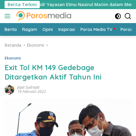
Langsung
tan Lidi’ Yayasan Elmu Nasirul Matiin dalam Mendampingi Wa
Berita Terkini
ke
konten
Berita
Ragam
Opini
Inspirasi
Poros Media TV
Poros 
Beranda
Ekonomi
Ekonomi
Exit Tol KM 149 Gedebage
Ditargetkan Aktif Tahun Ini
Jajat Sudrajat
19 Februari 2022