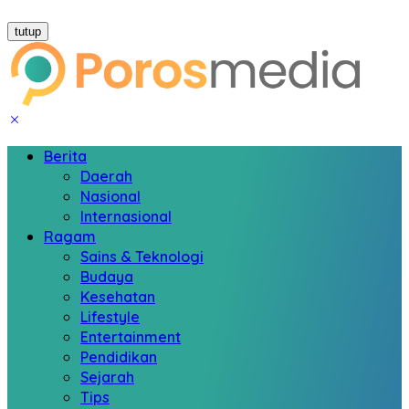
tutup
Berita
Daerah
Nasional
Internasional
Ragam
Sains & Teknologi
Budaya
Kesehatan
Lifestyle
Entertainment
Pendidikan
Sejarah
Tips