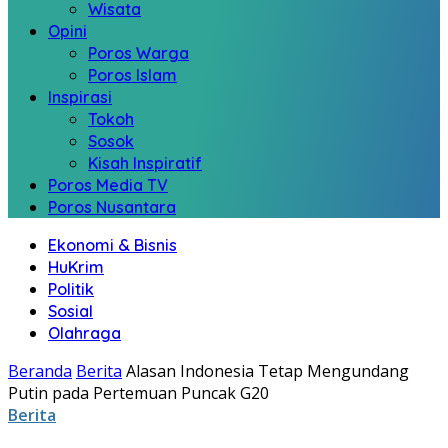
Wisata
Opini
Poros Warga
Poros Islam
Inspirasi
Tokoh
Sosok
Kisah Inspiratif
Poros Media TV
Poros Nusantara
Ekonomi & Bisnis
HuKrim
Politik
Sosial
Olahraga
Beranda
Berita
Alasan Indonesia Tetap Mengundang
Putin pada Pertemuan Puncak G20
Berita