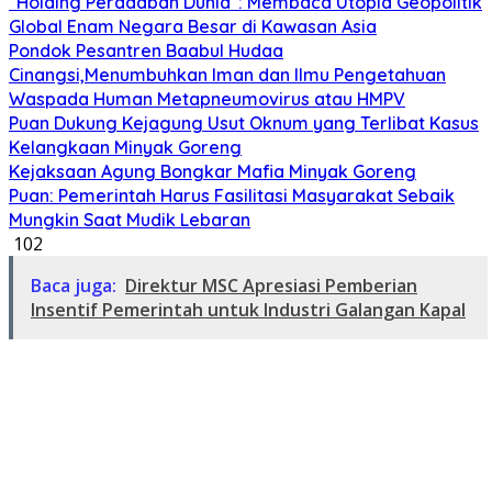
“Holding Peradaban Dunia”: Membaca Utopia Geopolitik
Global Enam Negara Besar di Kawasan Asia
Pondok Pesantren Baabul Hudaa
Cinangsi,Menumbuhkan Iman dan Ilmu Pengetahuan
Waspada Human Metapneumovirus atau HMPV
Puan Dukung Kejagung Usut Oknum yang Terlibat Kasus
Kelangkaan Minyak Goreng
Kejaksaan Agung Bongkar Mafia Minyak Goreng
Puan: Pemerintah Harus Fasilitasi Masyarakat Sebaik
Mungkin Saat Mudik Lebaran
102
Baca juga:
Direktur MSC Apresiasi Pemberian
Insentif Pemerintah untuk Industri Galangan Kapal