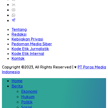
Tentang
Redaksi
Kebijakan Privasi
Pedoman Media Siber
Kode Etik Jurnalistik
Kode Etik Internal
Kontak
Copyright ©2023, All Rights Reserved | ♥
PT Poros Media
Indonesia
Home
Berita
Ekonomi
Hukum
Politik
Sosial