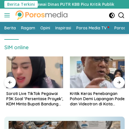
Langsung
deo Viral Pegawai Dinas PUTR KBB Picu Kritik Publik
Berita Terkini
Soro
ke
konten
Berita
Ragam
Opini
Inspirasi
Poros Media TV
Poros 
SIM online
Soroti Live TikTok Pegawai
Kritik Keras Penebangan
P3K Soal ‘Persentase Proyek’,
Pohon Demi Lapangan Padel
KDM Minta Bupati Bandung
dan Videotron di Kota
Barat Tindak Tegas
Bandung: “Itu Tindakan
Barbar!”