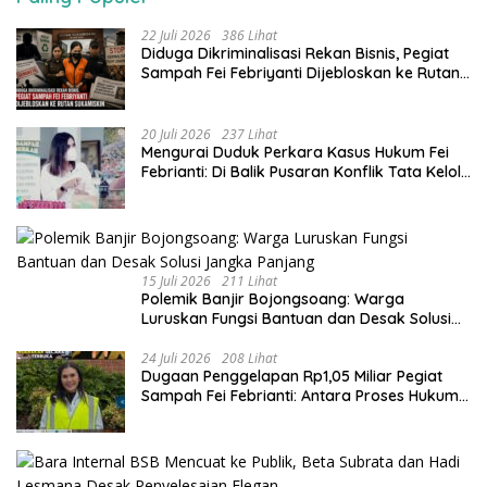
22 Juli 2026
386 Lihat
Diduga Dikriminalisasi Rekan Bisnis, Pegiat
Sampah Fei Febriyanti Dijebloskan ke Rutan
Sukamiskin
20 Juli 2026
237 Lihat
​Mengurai Duduk Perkara Kasus Hukum Fei
Febrianti: Di Balik Pusaran Konflik Tata Kelola
Bank Sampah Bersinar
15 Juli 2026
211 Lihat
Polemik Banjir Bojongsoang: Warga
Luruskan Fungsi Bantuan dan Desak Solusi
Jangka Panjang
24 Juli 2026
208 Lihat
Dugaan Penggelapan Rp1,05 Miliar Pegiat
Sampah Fei Febrianti: Antara Proses Hukum,
Upaya Damai, dan Sorotan Publik