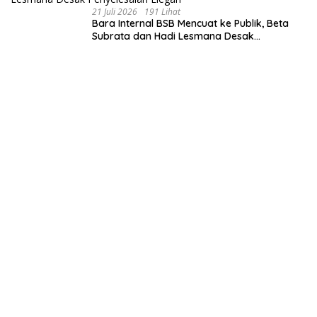
21 Juli 2026
191 Lihat
Bara Internal BSB Mencuat ke Publik, Beta
Subrata dan Hadi Lesmana Desak
Penyelesaian Elegan