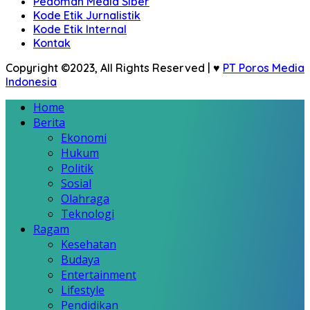
Pedoman Media Siber
Kode Etik Jurnalistik
Kode Etik Internal
Kontak
Copyright ©2023, All Rights Reserved | ♥
PT Poros Media
Indonesia
Home
Berita
Ekonomi
Hukum
Politik
Sosial
Olahraga
Teknologi
Ragam
Kesehatan
Budaya
Entertainment
Lifestyle
Pendidikan