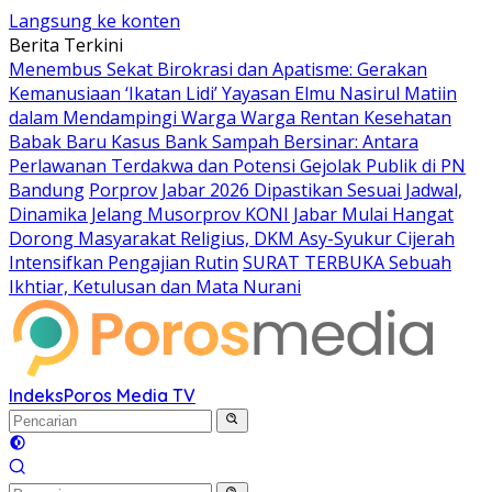
Langsung ke konten
Berita Terkini
Menembus Sekat Birokrasi dan Apatisme: Gerakan
Kemanusiaan ‘Ikatan Lidi’ Yayasan Elmu Nasirul Matiin
dalam Mendampingi Warga Warga Rentan Kesehatan
Babak Baru Kasus Bank Sampah Bersinar: Antara
Perlawanan Terdakwa dan Potensi Gejolak Publik di PN
Bandung
Porprov Jabar 2026 Dipastikan Sesuai Jadwal,
Dinamika Jelang Musorprov KONI Jabar Mulai Hangat
Dorong Masyarakat Religius, DKM Asy-Syukur Cijerah
Intensifkan Pengajian Rutin
SURAT TERBUKA Sebuah
Ikhtiar, Ketulusan dan Mata Nurani
Indeks
Poros Media TV