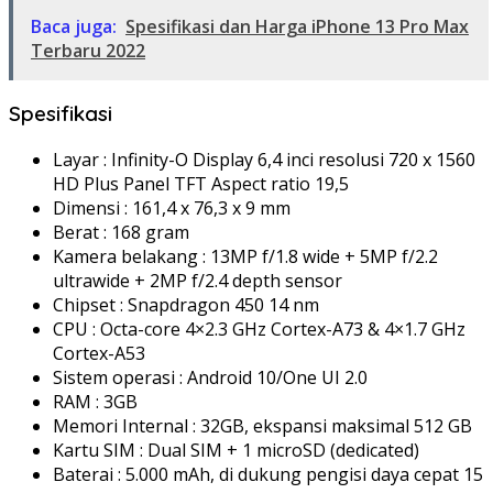
Baca juga:
Spesifikasi dan Harga iPhone 13 Pro Max
Terbaru 2022
Spesifikasi
Layar : Infinity-O Display 6,4 inci resolusi 720 x 1560
HD Plus Panel TFT Aspect ratio 19,5
Dimensi : 161,4 x 76,3 x 9 mm
Berat : 168 gram
Kamera belakang : 13MP f/1.8 wide + 5MP f/2.2
ultrawide + 2MP f/2.4 depth sensor
Chipset : Snapdragon 450 14 nm
CPU : Octa-core 4×2.3 GHz Cortex-A73 & 4×1.7 GHz
Cortex-A53
Sistem operasi : Android 10/One UI 2.0
RAM : 3GB
Memori Internal : 32GB, ekspansi maksimal 512 GB
Kartu SIM : Dual SIM + 1 microSD (dedicated)
Baterai : 5.000 mAh, di dukung pengisi daya cepat 15