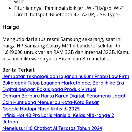
watt
Fitur lainnya : Pemindai sidik jari, Wi-Fi b/g/b, Wi-Fi
Direct, hotspot, Bluetooth 4.2, A2DP, USB Type C
Harga
Mengutip dari situs resmi Samsung sekarang, saat ini
harga HP Samsung Galaxy M11 dibanderol sekitar Rp
1.649.000 untuk varian RAM 3GB dan internal 32GB. Kamu
bisa memilih warna yaitu Hitam dan Biru metalik.
Berita Terkait
Jembatan teknologi dan layanan hukum Prabu Law Firm
Bukalapak Tutup Layanan Marketplace, Beralih ke Era
Digital dengan Fokus pada Produk Virtual
Demam Berburu Harta Karun Digital, Fenomena Jagat
Coin Hunt yang Menyerbu Kota-Kota Besar
Google Hadapi Masa Kritis di 2025
Infinix Hot 40 Pro Laris Manis di Kelas Mid-range 2
Jutaan
Menelusuri 10 Chatbot AI Teratas Tahun 2024