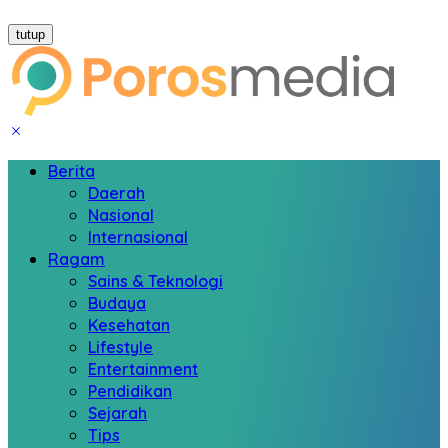
tutup
Berita
Daerah
Nasional
Internasional
Ragam
Sains & Teknologi
Budaya
Kesehatan
Lifestyle
Entertainment
Pendidikan
Sejarah
Tips