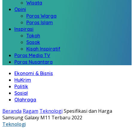
Wisata
Opini
Poros Warga
Poros Islam
Inspirasi
Tokoh
Sosok
Kisah Inspiratif
Poros Media TV
Poros Nusantara
Ekonomi & Bisnis
HuKrim
Politik
Sosial
Olahraga
Beranda
Ragam
Teknologi
Spesifikasi dan Harga
Samsung Galaxy M11 Terbaru 2022
Teknologi