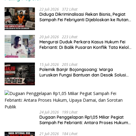
22 Juli 2026
372 Lihat
Diduga Dikriminalisasi Rekan Bisnis, Pegiat
Sampah Fei Febriyanti Dijebloskan ke Rutan
Sukamiskin
20 Juli 2026
223 Lihat
​Mengurai Duduk Perkara Kasus Hukum Fei
Febrianti: Di Balik Pusaran Konflik Tata Kelola
Bank Sampah Bersinar
15 Juli 2026
205 Lihat
Polemik Banjir Bojongsoang: Warga
Luruskan Fungsi Bantuan dan Desak Solusi
Jangka Panjang
24 Juli 2026
199 Lihat
Dugaan Penggelapan Rp1,05 Miliar Pegiat
Sampah Fei Febrianti: Antara Proses Hukum,
Upaya Damai, dan Sorotan Publik
21 Juli 2026
184 Lihat