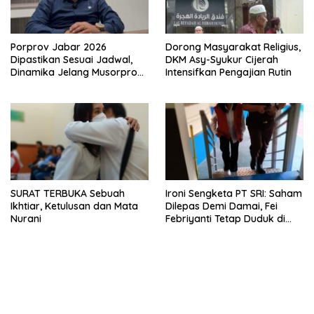
Porprov Jabar 2026
Dorong Masyarakat Religius,
Dipastikan Sesuai Jadwal,
DKM Asy-Syukur Cijerah
Dinamika Jelang Musorprov
Intensifkan Pengajian Rutin
KONI Jabar Mulai Hangat
SURAT TERBUKA Sebuah
Ironi Sengketa PT SRI: Saham
Ikhtiar, Ketulusan dan Mata
Dilepas Demi Damai, Fei
Nurani
Febriyanti Tetap Duduk di
Kursi Pesakitan