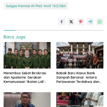
Satgas Pamtas RI-PNG Yonif 763/SBA
Baca Juga
Menembus Sekat Birokrasi
​Babak Baru Kasus Bank
dan Apatisme: Gerakan
Sampah Bersinar: Antara
Kemanusiaan ‘Ikatan Lidi’
Perlawanan Terdakwa dan
Yayasan Elmu Nasirul Matiin
Potensi Gejolak Publik di PN
dalam Mendampingi Warga
Bandung
Warga Rentan Kesehatan