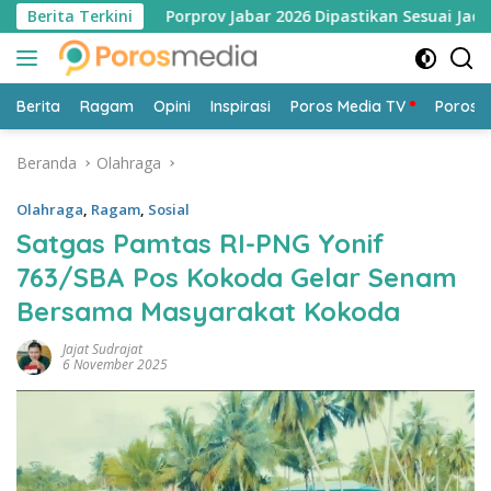
Langsung
g
Berita Terkini
Porprov Jabar 2026 Dipastikan Sesuai Jadwal, Dinami
ke
konten
Berita
Ragam
Opini
Inspirasi
Poros Media TV
Poros 
Beranda
Olahraga
Olahraga
,
Ragam
,
Sosial
Satgas Pamtas RI-PNG Yonif
763/SBA Pos Kokoda Gelar Senam
Bersama Masyarakat Kokoda
Jajat Sudrajat
6 November 2025