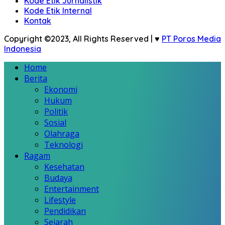
Kode Etik Jurnalistik
Kode Etik Internal
Kontak
Copyright ©2023, All Rights Reserved | ♥
PT Poros Media
Indonesia
Home
Berita
Ekonomi
Hukum
Politik
Sosial
Olahraga
Teknologi
Ragam
Kesehatan
Budaya
Entertainment
Lifestyle
Pendidikan
Sejarah