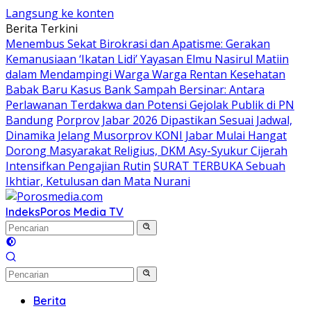
Langsung ke konten
Berita Terkini
Menembus Sekat Birokrasi dan Apatisme: Gerakan
Kemanusiaan ‘Ikatan Lidi’ Yayasan Elmu Nasirul Matiin
dalam Mendampingi Warga Warga Rentan Kesehatan
Babak Baru Kasus Bank Sampah Bersinar: Antara
Perlawanan Terdakwa dan Potensi Gejolak Publik di PN
Bandung
Porprov Jabar 2026 Dipastikan Sesuai Jadwal,
Dinamika Jelang Musorprov KONI Jabar Mulai Hangat
Dorong Masyarakat Religius, DKM Asy-Syukur Cijerah
Intensifkan Pengajian Rutin
SURAT TERBUKA Sebuah
Ikhtiar, Ketulusan dan Mata Nurani
Indeks
Poros Media TV
Berita