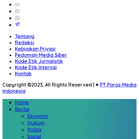
Tentang
Redaksi
Kebijakan Privasi
Pedoman Media Siber
Kode Etik Jurnalistik
Kode Etik Internal
Kontak
Copyright ©2023, All Rights Reserved | ♥
PT Poros Media
Indonesia
Home
Berita
Ekonomi
Hukum
Politik
Sosial