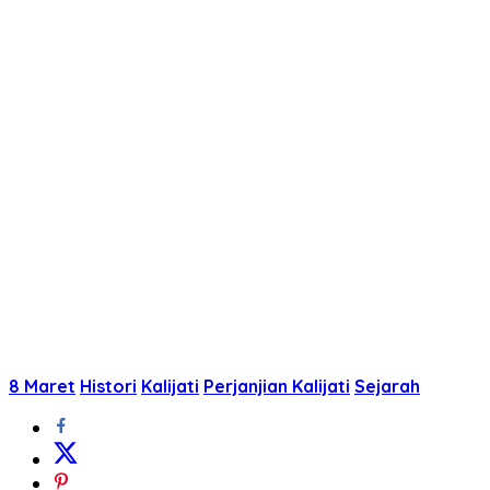
8 Maret
Histori
Kalijati
Perjanjian Kalijati
Sejarah