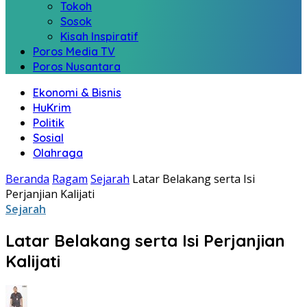
Tokoh
Sosok
Kisah Inspiratif
Poros Media TV
Poros Nusantara
Ekonomi & Bisnis
HuKrim
Politik
Sosial
Olahraga
Beranda
Ragam
Sejarah
Latar Belakang serta Isi
Perjanjian Kalijati
Sejarah
Latar Belakang serta Isi Perjanjian
Kalijati