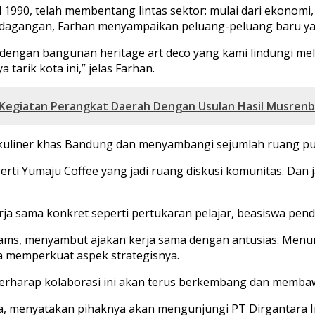
 1990, telah membentang lintas sektor: mulai dari ekonomi,
dagangan, Farhan menyampaikan peluang-peluang baru yang
 dengan bangunan heritage art deco yang kami lindungi mela
tarik kota ini,” jelas Farhan.
 Kegiatan Perangkat Daerah Dengan Usulan Hasil Musren
kuliner khas Bandung dan menyambangi sejumlah ruang publ
perti Yumaju Coffee yang jadi ruang diskusi komunitas. Dan
ama konkret seperti pertukaran pelajar, beasiswa pendidik
liams, menyambut ajakan kerja sama dengan antusias. Menur
a memperkuat aspek strategisnya.
berharap kolaborasi ini akan terus berkembang dan membaw
ya, menyatakan pihaknya akan mengunjungi PT Dirgantara I