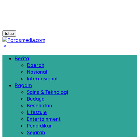
tutup
Berita
Daerah
Nasional
Internasional
Ragam
Sains & Teknologi
Budaya
Kesehatan
Lifestyle
Entertainment
Pendidikan
Sejarah