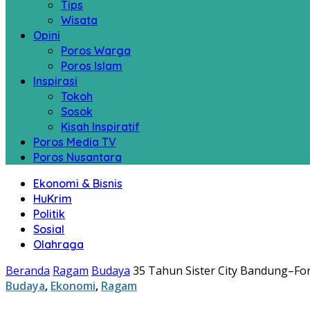
Tips
Wisata
Opini
Poros Warga
Poros Islam
Inspirasi
Tokoh
Sosok
Kisah Inspiratif
Poros Media TV
Poros Nusantara
Ekonomi & Bisnis
HuKrim
Politik
Sosial
Olahraga
Beranda
Ragam
Budaya
35 Tahun Sister City Bandung–F
Budaya
,
Ekonomi
,
Ragam