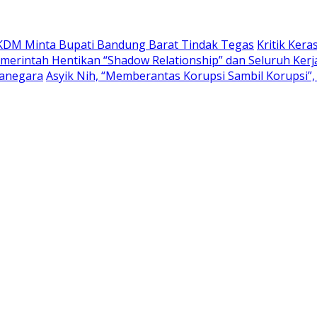
, KDM Minta Bupati Bandung Barat Tindak Tegas
Kritik Ker
erintah Hentikan “Shadow Relationship” dan Seluruh Kerja
canegara
Asyik Nih, “Memberantas Korupsi Sambil Korupsi”, 