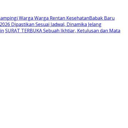
endampingi Warga Warga Rentan Kesehatan
​Babak Baru
2026 Dipastikan Sesuai Jadwal, Dinamika Jelang
in
SURAT TERBUKA Sebuah Ikhtiar, Ketulusan dan Mata