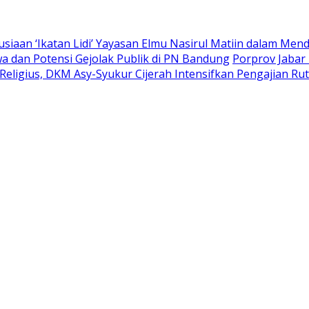
siaan ‘Ikatan Lidi’ Yayasan Elmu Nasirul Matiin dalam M
 dan Potensi Gejolak Publik di PN Bandung
Porprov Jabar 
eligius, DKM Asy-Syukur Cijerah Intensifkan Pengajian Rut