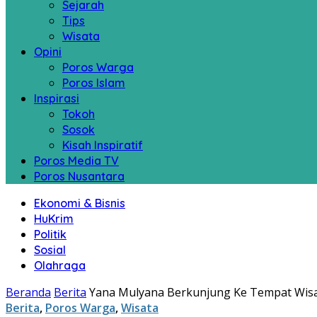
Sejarah
Tips
Wisata
Opini
Poros Warga
Poros Islam
Inspirasi
Tokoh
Sosok
Kisah Inspiratif
Poros Media TV
Poros Nusantara
Ekonomi & Bisnis
HuKrim
Politik
Sosial
Olahraga
Beranda
Berita
Yana Mulyana Berkunjung Ke Tempat Wis
Berita
,
Poros Warga
,
Wisata