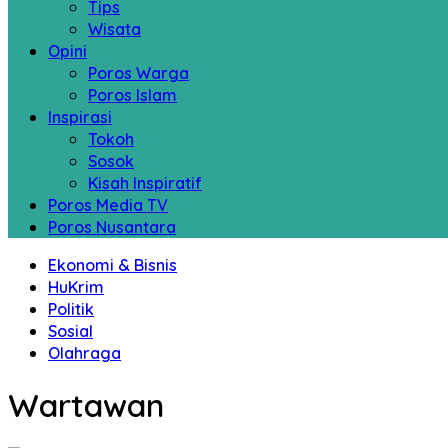
Tips
Wisata
Opini
Poros Warga
Poros Islam
Inspirasi
Tokoh
Sosok
Kisah Inspiratif
Poros Media TV
Poros Nusantara
Ekonomi & Bisnis
HuKrim
Politik
Sosial
Olahraga
Wartawan