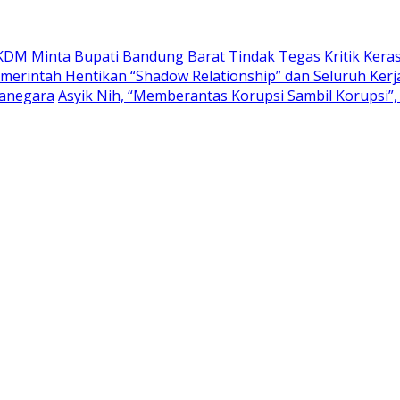
, KDM Minta Bupati Bandung Barat Tindak Tegas
Kritik Ker
erintah Hentikan “Shadow Relationship” dan Seluruh Kerja
canegara
Asyik Nih, “Memberantas Korupsi Sambil Korupsi”, 