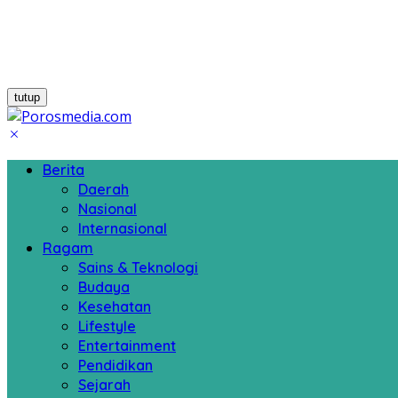
tutup
Berita
Daerah
Nasional
Internasional
Ragam
Sains & Teknologi
Budaya
Kesehatan
Lifestyle
Entertainment
Pendidikan
Sejarah